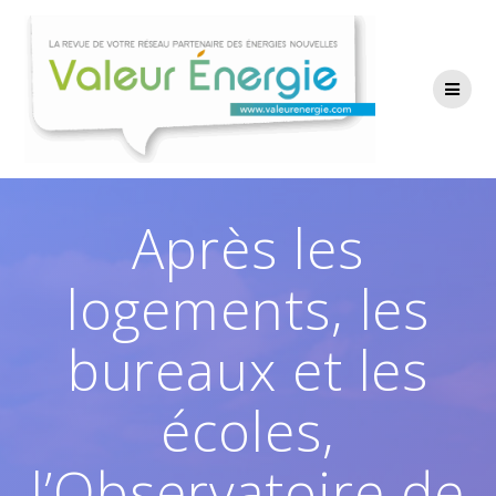
Passer
au
contenu
Après les
logements, les
bureaux et les
écoles,
l’Observatoire de