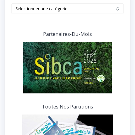
Retrouvez
tous
nos
articles
et
Partenaires-Du-Mois
interviews
Toutes Nos Parutions