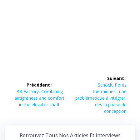
Navigation
Suivant :
de
Article
Précédent :
Schöck, Ponts
Article
suivant :
BK Factory, Combining
thermiques : une
l’article
précédent :
airtightness and comfort
problématique à intégrer,
in the elevator shaft
dès la phase de
conception
Retrouvez Tous Nos Articles Et Interviews