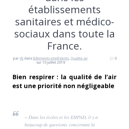
établissements
sanitaires et médico-
sociaux dans toute la
France.
par
VE
dans
Bâtiments intelligents
,
Qualite air
0
sur 10 juillet 2019
Bien respirer : la qualité de l’air
est une priorité non négligeable
« Dans les écoles et les EHPAD, il y a
beaucoup de questions concernant la