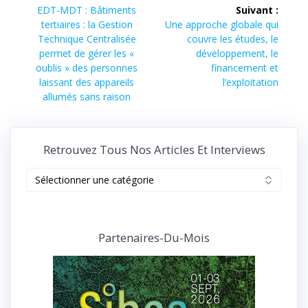
de
Article
EDT-MDT : Bâtiments
Suivant :
précédent :
Article
tertiaires : la Gestion
Une approche globale qui
l’article
suivant :
Technique Centralisée
couvre les études, le
permet de gérer les «
développement, le
oublis » des personnes
financement et
laissant des appareils
l’exploitation
allumés sans raison
Retrouvez Tous Nos Articles Et Interviews
Retrouvez
tous
nos
articles
et
Partenaires-Du-Mois
interviews