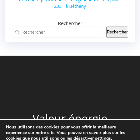
2031 à Bétheny
Rechercher
Rechercher
Valeur énergie
Nous utilisons des cookies pour vous offrir la meilleure
expérience sur notre site. Vous pouvez en savoir plus sur les
© 2026 Valeur énergie. Construit avec WordPress et le thème
cookies que nous utilisons ou les désactiver
settings
.
Highlight Theme