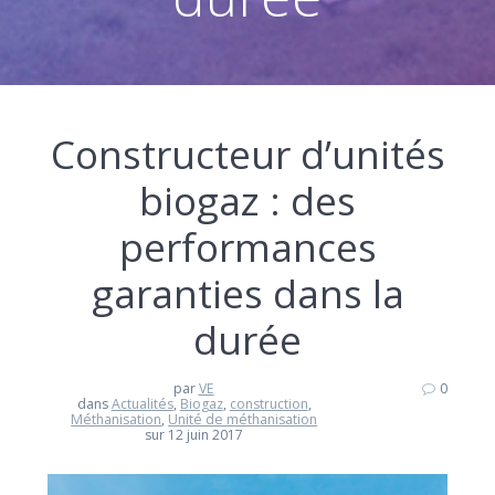
Constructeur d’unités
biogaz : des
performances
garanties dans la
durée
par
VE
0
dans
Actualités
,
Biogaz
,
construction
,
Méthanisation
,
Unité de méthanisation
sur 12 juin 2017