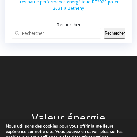
très haute performance énergétique RE2020 palier
2031 à Bétheny
Rechercher
Rechercher
Valeur énergie
Nous utilisons des cookies pour vous offrir la meilleure
expérience sur notre site. Vous pouvez en savoir plus sur les
© 2026 Valeur énergie. Construit avec WordPress et le thème