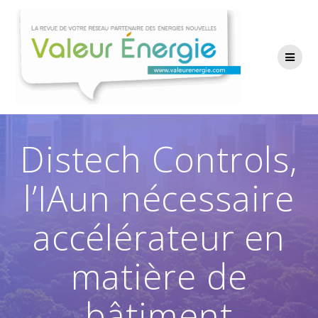
Passer
au
contenu
Distech Controls,
l’IAun nécessaire
accélérateur en
matière de
bâtiment