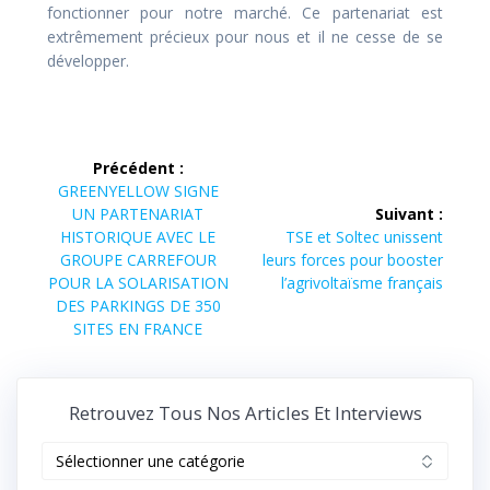
fonctionner pour notre marché. Ce partenariat est
extrêmement précieux pour nous et il ne cesse de se
développer.
Navigation
Précédent :
de
Article
GREENYELLOW SIGNE
précédent :
UN PARTENARIAT
Suivant :
l’article
Article
HISTORIQUE AVEC LE
TSE et Soltec unissent
suivant :
GROUPE CARREFOUR
leurs forces pour booster
POUR LA SOLARISATION
l’agrivoltaïsme français
DES PARKINGS DE 350
SITES EN FRANCE
Retrouvez Tous Nos Articles Et Interviews
Retrouvez
tous