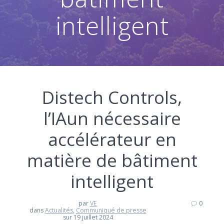
intelligent
Distech Controls,
l’IAun nécessaire
accélérateur en
matière de bâtiment
intelligent
par
VE
0
dans
Actualités
,
Communiqué de presse
sur 19 juillet 2024