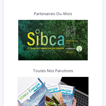
nos
articles
et
Partenaires-Du-Mois
interviews
Toutes Nos Parutions