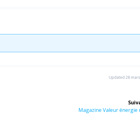
Updated 28 mars
Suiv
Article
Magazine Valeur énergie 
suivant :