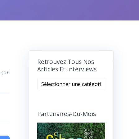
Retrouvez Tous Nos
Articles Et Interviews
0
Retrouvez
tous
nos
articles
et
Partenaires-Du-Mois
interviews