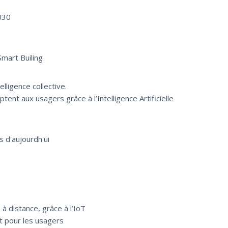
030
Smart Builing
elligence collective.
ent aux usagers grâce à l’Intelligence Artificielle
 d'aujourdh'ui
 à distance, grâce à l’IoT
rt pour les usagers