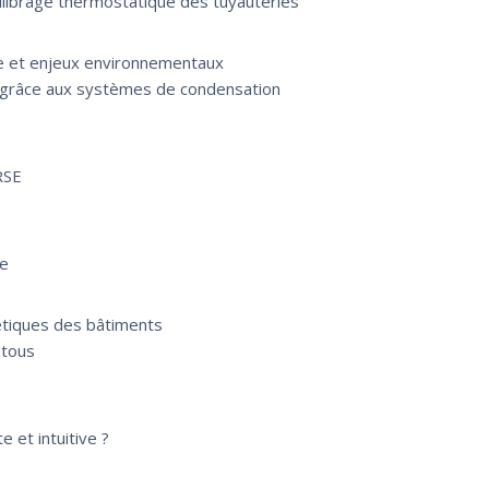
librage thermostatique des tuyauteries
ue et enjeux environnementaux
 grâce aux systèmes de condensation
RSE
ue
étiques des bâtiments
 tous
 et intuitive ?