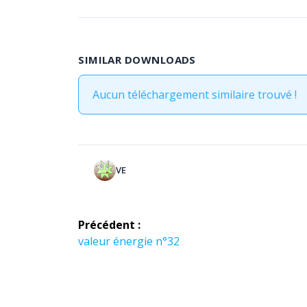
SIMILAR DOWNLOADS
Aucun téléchargement similaire trouvé !
VE
Navigation
Précédent :
de
Article
valeur énergie n°32
précédent :
l’article