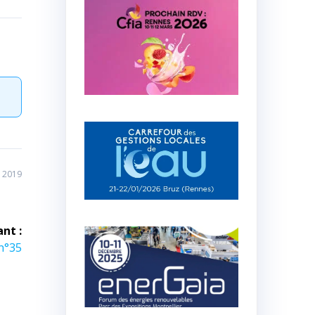
 2019
ant :
n°35