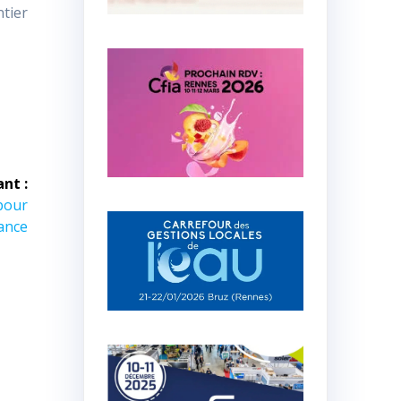
tier
ant :
pour
mance