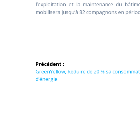
l’exploitation et la maintenance du bâtim
mobilisera jusqu’à 82 compagnons en périod
Navigation
Précédent :
de
Article
GreenYellow, Réduire de 20 % sa consommat
précédent :
d’énergie
l’article