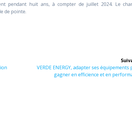
ent pendant huit ans, à compter de juillet 2024. Le chan
e de pointe.
Suiv
Article
ion
VERDE ENERGY, adapter ses équipements 
suivant :
gagner en efficience et en perfor