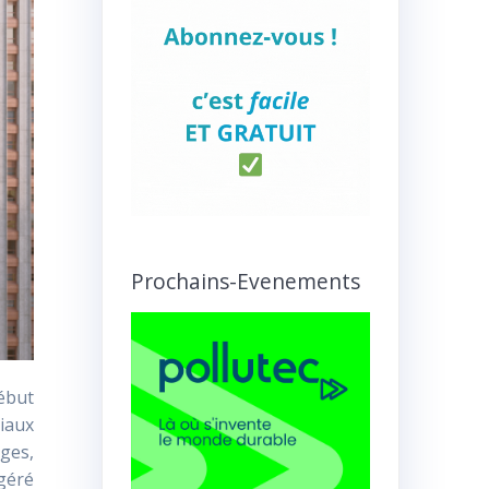
Prochains-Evenements
début
iaux
ages,
 géré