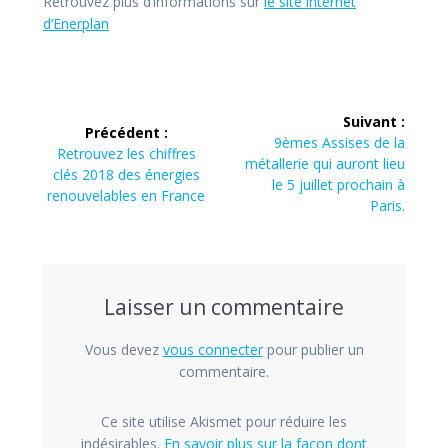
Retrouvez plus d’informations sur
le site internet
d’Enerplan
Navigation
Suivant :
Précédent :
de
Article
9èmes Assises de la
Article
Retrouvez les chiffres
suivant :
métallerie qui auront lieu
précédent :
clés 2018 des énergies
l’article
le 5 juillet prochain à
renouvelables en France
Paris.
Laisser un commentaire
Vous devez
vous connecter
pour publier un
commentaire.
Ce site utilise Akismet pour réduire les
indésirables.
En savoir plus sur la façon dont