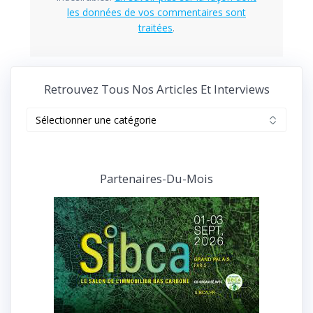
les données de vos commentaires sont
traitées
.
Retrouvez Tous Nos Articles Et Interviews
Retrouvez
tous
nos
articles
et
Partenaires-Du-Mois
interviews