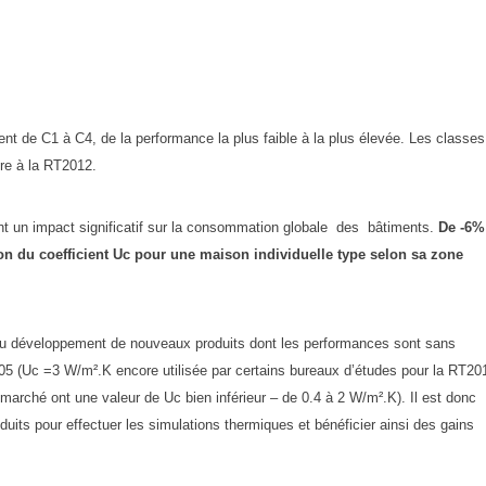
nent de C1 à C4, de la performance la plus faible à la plus élevée. Les classe
re à la RT2012.
 ont un impact significatif sur la consommation globale des bâtiments.
De -6%
n du coefficient Uc pour une maison individuelle type selon sa zone
 au développement de nouveaux produits dont les performances sont sans
5 (Uc =3 W/m².K encore utilisée par certains bureaux d’études pour la RT20
 marché ont une valeur de Uc bien inférieur – de 0.4 à 2 W/m².K). Il est donc
oduits pour effectuer les simulations thermiques et bénéficier ainsi des gains