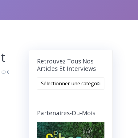
nt
Retrouvez Tous Nos
Articles Et Interviews
0
Retrouvez
tous
nos
articles
et
Partenaires-Du-Mois
interviews