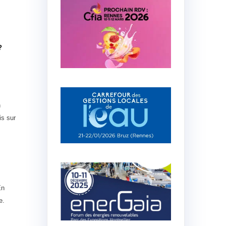
?
n
is sur
En
e.