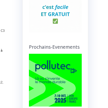
s C3
Prochains-Evenements
 à
12,