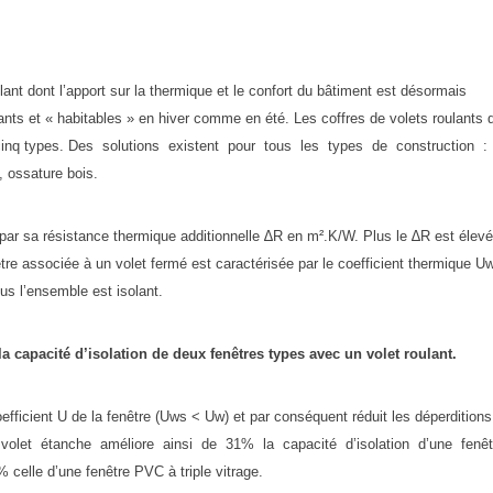
ulant dont l’apport sur la thermique et le confort du bâtiment est désormais
ts et « habitables » en hiver comme en été. Les coffres de volets roulants 
e cinq types. Des solutions existent pour tous les types de construction :
e, ossature bois.
e par sa résistance thermique additionnelle
∆
R en m².K/W. Plus le
∆
R est élevé
nêtre associée à un volet fermé est caractérisée par le coefficient thermique U
lus l’ensemble est isolant.
a capacité d’isolation de deux fenêtres types avec un volet roulant.
oefficient U de la fenêtre (Uws < Uw) et par conséquent réduit les déperditions
 volet étanche améliore ainsi de 31% la capacité d’isolation d’une fenê
celle d’une fenêtre PVC à triple vitrage.