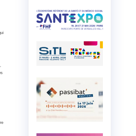
qui
,
ws
tre