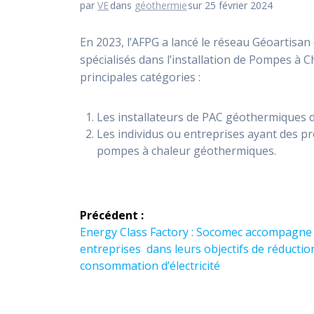
par
VE
dans
géothermie
sur 25 février 2024
En 2023, l’AFPG a lancé le réseau Géoartisan 
spécialisés dans l’installation de Pompes à 
principales catégories :
Les installateurs de PAC géothermiques dés
Les individus ou entreprises ayant des pro
pompes à chaleur géothermiques.
Navigation
Précédent :
de
Article
Energy Class Factory : Socomec accompagne 
précédent :
entreprises dans leurs objectifs de réductio
l’article
consommation d’électricité