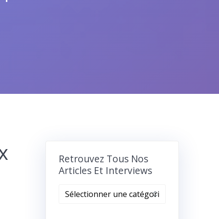
x
Retrouvez Tous Nos
Articles Et Interviews
Retrouvez
tous
nos