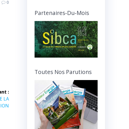
0
articles
et
Partenaires-Du-Mois
interviews
Toutes Nos Parutions
ant :
E LA
ION