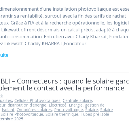
dimensionnement d’une installation photovoltaïque est esse
antir sa rentabilité, surtout avec la fin des tarifs de rachat
ux. Grâce à l’IA et à la recherche opérationnelle, les logicie
 Likewatt offrent désormais un calcul précis, adapté à chaq
d’autoconsommation. Entretien avec Chady Kharrat, Fondateu
ez Likewatt. Chaddy KHARRAT,Fondateur…
suite
LI – Connecteurs : quand le solaire gar
blement le contact avec la performance
ck
ualités
,
Cellules Photovoltaïques
,
Centrale solaire
,
eur
,
distribution d’énergie
,
Electricité
,
Energie
,
gestion de
,
Isolant
,
Ombrières solaires
,
Photovoltaïque
,
Solaire
,
Solaire
,
Solaire Photovoltaïque
,
Solaire thermique
,
Tubes pré isolé
écembre 2025