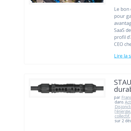
Le bon 
pour gar
avantage
SaaS de
profil 
CEO ch
Lire la 
STAUB
dura
par
Fran
dans
Act
Disjonct
l'énergie
collectif
sur 2 d