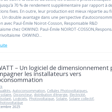
 jusqu’à 70 % de rendement supplémentaire par rapport à d
tions fixes. En outre, leur production est mieux répartie au fil
. Un double avantage dans une perspective d’autoconsomm
en avec Paul-Émile Noirot-Cosson, Responsable R&D
ltaïsme chez OKWIND. Paul-Émile NOIROT-COSSON,Respons
rivoltaïsme OKWIND…
suite
WATT – Un logiciel de dimensionnement 
pagner les installateurs vers
toconsommation
ck
ualités
,
Autoconsommation
,
Cellules Photovoltaïques
,
 solaire
,
Disjoncteur
,
distribution d’énergie
,
Electricité
,
Isolant
,
Logiciels
,
Photovoltaïque
,
Solaire
,
Solaire collectif
,
Photovoltaïque
écembre 2025