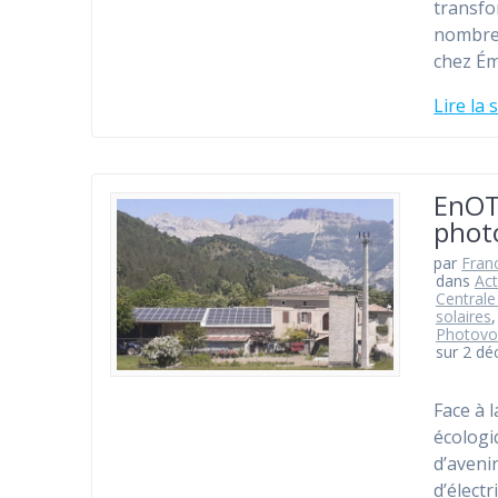
transfo
nombreu
chez Ém
Lire la 
EnOT
photo
par
Fran
dans
Act
Centrale
solaires
Photovo
sur 2 d
Face à l
écologi
d’aveni
d’élect