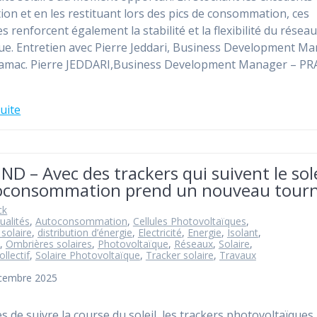
ion et en les restituant lors des pics de consommation, ces
s renforcent également la stabilité et la flexibilité du résea
que. Entretien avec Pierre Jeddari, Business Development M
ramac. Pierre JEDDARI,Business Development Manager – P
suite
D – Avec des trackers qui suivent le sole
toconsommation prend un nouveau tour
ck
ualités
,
Autoconsommation
,
Cellules Photovoltaïques
,
 solaire
,
distribution d’énergie
,
Electricité
,
Energie
,
Isolant
,
,
Ombrières solaires
,
Photovoltaïque
,
Réseaux
,
Solaire
,
ollectif
,
Solaire Photovoltaïque
,
Tracker solaire
,
Travaux
écembre 2025
s de suivre la course du soleil, les trackers photovoltaïques