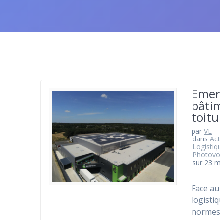
Emera
bâtim
toitu
par
VE
dans
Act
Logistiq
Photovo
sur 23 
Face au
logisti
normes 