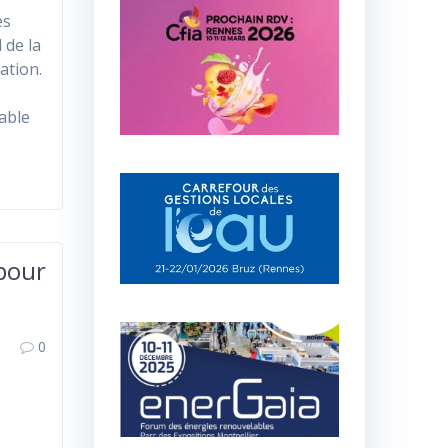
es
 de la
ation.
able
pour
0