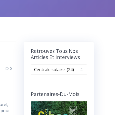
Retrouvez Tous Nos
Articles Et Interviews
Retrouvez
0
tous
nos
articles
et
Partenaires-Du-Mois
interviews
urel,
s pour