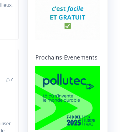
lieux,
é
Prochains-Evenements
0
liser
 de