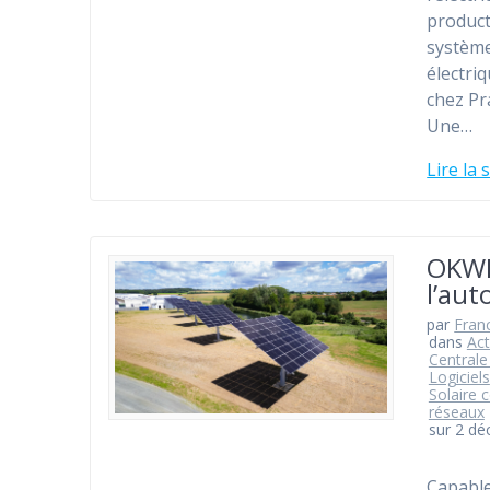
product
système
électri
chez P
Une…
Lire la 
OKWIN
l’au
par
Fran
dans
Act
Centrale
Logiciels
Solaire c
réseaux
sur 2 d
Capable