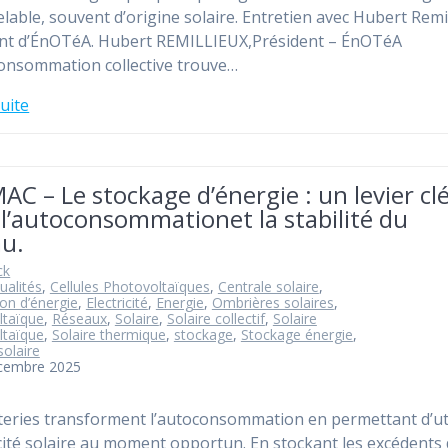
lable, souvent d’origine solaire. Entretien avec Hubert Remil
nt d’ÉnOTéA. Hubert REMILLIEUX,Président – ÉnOTéA
onsommation collective trouve…
suite
C – Le stockage d’énergie : un levier cl
l’autoconsommationet la stabilité du
au.
ck
ualités
,
Cellules Photovoltaïques
,
Centrale solaire
,
ion d’énergie
,
Electricité
,
Energie
,
Ombrières solaires
,
ltaïque
,
Réseaux
,
Solaire
,
Solaire collectif
,
Solaire
ltaïque
,
Solaire thermique
,
stockage
,
Stockage énergie
,
solaire
écembre 2025
teries transforment l’autoconsommation en permettant d’uti
ricité solaire au moment opportun. En stockant les excédents