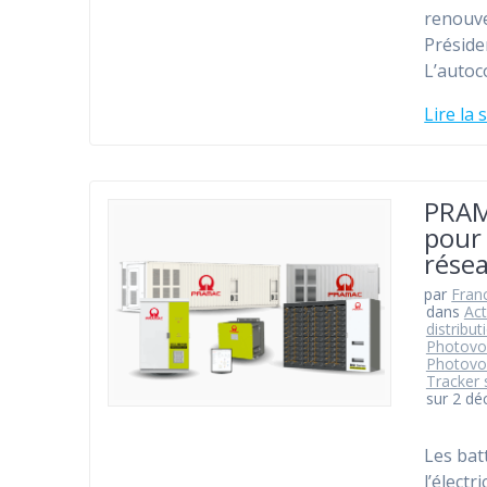
renouve
Préside
L’autoc
Lire la 
PRAMA
pour 
rése
par
Fran
dans
Act
distribut
Photovo
Photovo
Tracker 
sur 2 d
Les bat
l’élect