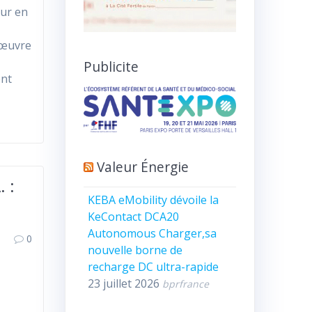
our en
 œuvre
s
Publicite
ent
Valeur Énergie
 :
KEBA eMobility dévoile la
KeContact DCA20
Autonomous Charger,sa
0
nouvelle borne de
recharge DC ultra-rapide
23 juillet 2026
bprfrance