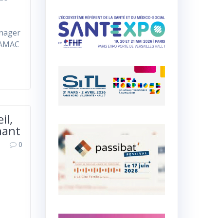
u
anager
RAMAC
il,
nant
0