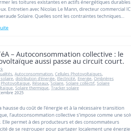
rmer les toitures existantes en actifs énergétiques durables
x. Entretien avec Nicolas Le Mann, directeur commercial I
eraude Solaire. Quelles sont les contraintes techniques…
suite
éA – Autoconsommation collective : le
voltaïque aussi passe au circuit court.
ck
ualités
,
Autoconsommation
,
Cellules Photovoltaïques
,
 solaire
,
distribution d’énergie
,
Electricité
,
Energie
,
Ombrières
,
Photovoltaïque
,
Réseaux
,
Solaire
,
Solaire collectif
,
Solaire
ltaïque
,
Solaire thermique
,
Tracker solaire
écembre 2025
a hausse du coût de l’énergie et à la nécessaire transition
que, l’autoconsommation collective s’impose comme une sol
r. Elle permet à des producteurs et des consommateurs
ricité de se regrouper pour partager localement une énergie