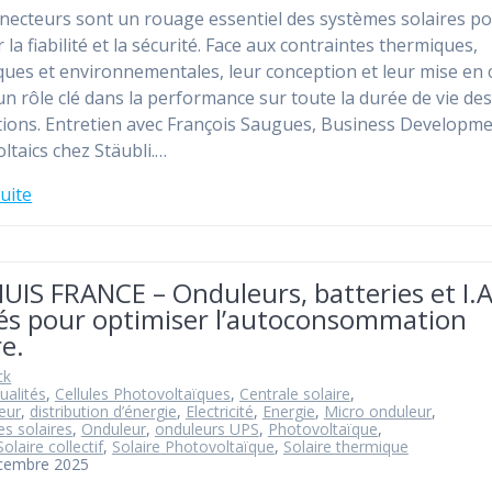
necteurs sont un rouage essentiel des systèmes solaires p
 la fiabilité et la sécurité. Face aux contraintes thermiques,
ues et environnementales, leur conception et leur mise en
un rôle clé dans la performance sur toute la durée de vie de
ations. Entretien avec François Saugues, Business Developm
ltaics chez Stäubli.…
suite
IS FRANCE – Onduleurs, batteries et I.A.
lés pour optimiser l’autoconsommation
re.
ck
ualités
,
Cellules Photovoltaïques
,
Centrale solaire
,
eur
,
distribution d’énergie
,
Electricité
,
Energie
,
Micro onduleur
,
s solaires
,
Onduleur
,
onduleurs UPS
,
Photovoltaïque
,
Solaire collectif
,
Solaire Photovoltaïque
,
Solaire thermique
écembre 2025