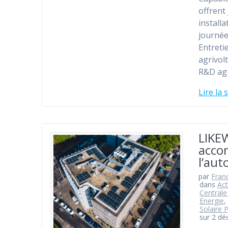
offrent
installa
journée
Entreti
agrivo
R&D ag
Lire la 
LIKE
accom
l’au
par
Fran
dans
Act
Centrale
Energie
,
Solaire 
sur 2 d