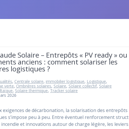
ude Solaire – Entrepôts « PV ready » ou
ents anciens : comment solariser les
res logistiques ?
ualités
,
Centrale solaire
,
immobilier logistique
,
Logistique
,
ue verte
,
Ombrières solaires
,
Solaire
,
Solaire collectif
,
Solaire
ltaïque
,
Solaire thermique
,
Tracker solaire
mars 2026
x exigences de décarbonation, la solarisation des entrepôts
ques s’impose peu à peu. Entre éventuel renforcement struct
incendie et innovations autour de charge légère, les levier