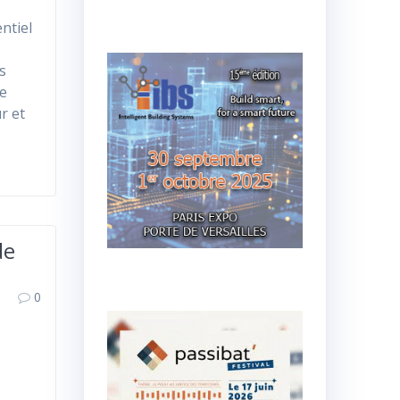
ntiel
ls
ue
r et
de
0