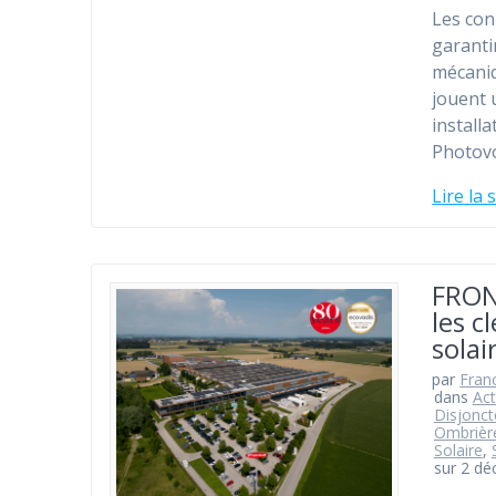
Les con
garantir
mécaniq
jouent 
install
Photovo
Lire la 
FRONU
les c
solai
par
Fran
dans
Act
Disjonct
Ombrière
Solaire
,
sur 2 d