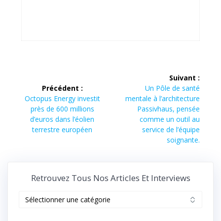
Navigation
Suivant :
de
Article
Précédent :
Un Pôle de santé
Article
suivant :
Octopus Energy investit
mentale à l’architecture
l’article
précédent :
près de 600 millions
Passivhaus, pensée
d’euros dans l’éolien
comme un outil au
terrestre européen
service de l’équipe
soignante.
Retrouvez Tous Nos Articles Et Interviews
Retrouvez
tous
nos