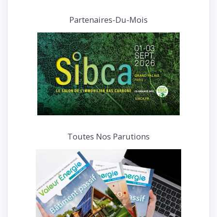
articles
et
Partenaires-Du-Mois
interviews
Toutes Nos Parutions