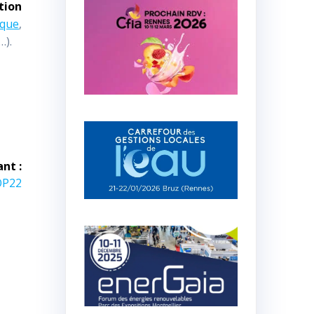
tion
ique
,
…).
ant :
COP22