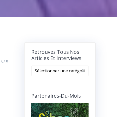
Retrouvez Tous Nos
Articles Et Interviews
0
Retrouvez
tous
nos
articles
et
Partenaires-Du-Mois
interviews