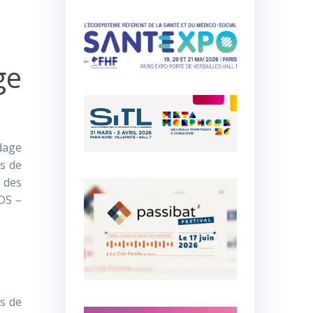
ge
ndage
ls de
 des
DS –
s de