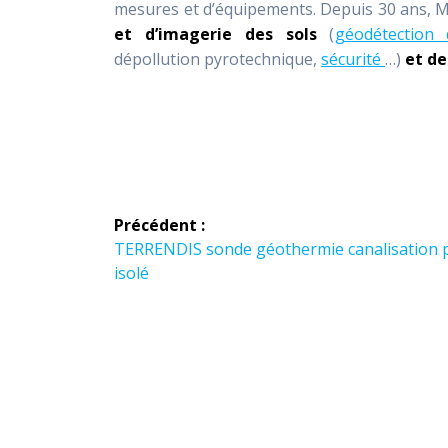
mesures et d’équipements. Depuis 30 ans,
et d’imagerie des sols
(
géodétection
dépollution pyrotechnique,
sécurité
…)
et de
Navigation
Précédent :
de
Article
TERRENDIS sonde géothermie canalisation 
précédent :
isolé
l’article