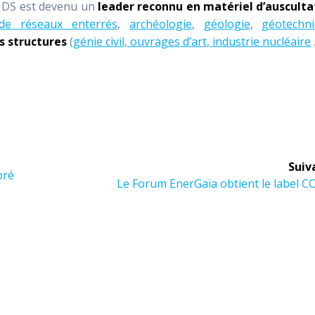
 MDS est devenu un
leader reconnu en matériel d’ausculta
 de réseaux enterrés
,
archéologie
,
géologie
,
géotechn
s structures
(
génie civil, ouvrages d’art, industrie nucléaire
Suiv
pré
Article
Le Forum EnerGaïa obtient le label 
suivant :