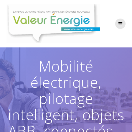
Passer
au
contenu
Mobilité
électrique,
pilotage
intelligent, objets
ABB, connectés…