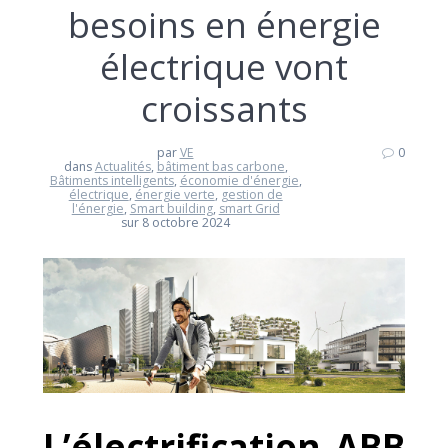
besoins en énergie
électrique vont
croissants
par
VE
0
dans
Actualités
,
bâtiment bas carbone
,
Bâtiments intelligents
,
économie d'énergie
,
électrique
,
énergie verte
,
gestion de
l'énergie
,
Smart building
,
smart Grid
sur 8 octobre 2024
L’électrification ABB