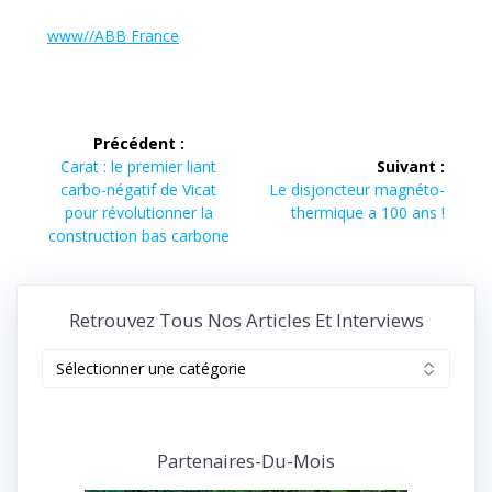
www//ABB France
Navigation
Précédent :
de
Article
Carat : le premier liant
Suivant :
précédent :
Article
carbo-négatif de Vicat
Le disjoncteur magnéto-
l’article
suivant :
pour révolutionner la
thermique a 100 ans !
construction bas carbone
Retrouvez Tous Nos Articles Et Interviews
Retrouvez
tous
nos
articles
et
Partenaires-Du-Mois
interviews