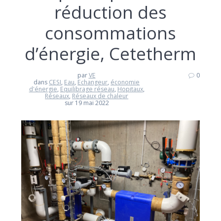
réduction des
consommations
d’énergie, Cetetherm
par
VE
0
dans
CESI
,
Eau
,
Echangeur
,
économie
d'énergie
,
Equilibrage réseau
,
Hopitaux
,
Réseaux
,
Réseaux de chaleur
sur 19 mai 2022