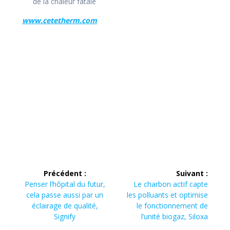
de la chaleur fatale
www.cetetherm.com
Navigation
Précédent :
Suivant :
de
Article
Article
Penser l’hôpital du futur,
Le charbon actif capte
précédent :
suivant :
cela passe aussi par un
les polluants et optimise
l’article
éclairage de qualité,
le fonctionnement de
Signify
l’unité biogaz, Siloxa