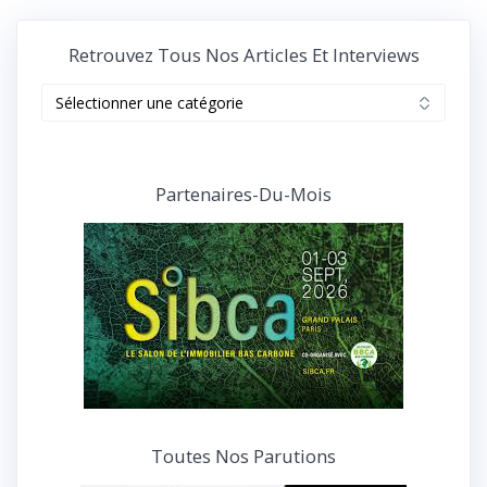
Retrouvez Tous Nos Articles Et Interviews
Retrouvez
tous
nos
articles
et
Partenaires-Du-Mois
interviews
Toutes Nos Parutions