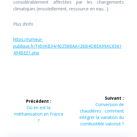
considérablement affectées par les changements
climatiques (ensoleillement, ressource en eau…).
Plus d’info
https://rumeur-
publique.fr/TJBJJKB34/40258BAA126B4D8EA99AC6561
494BEE1.php
Navigation
Suivant :
Précédent :
de
Article
Conversion de
Article
Où en est la
suivant :
chaudières : comment
précédent :
méthanisation en France
l’article
intégrer la variation du
?
combustible valorisé ?