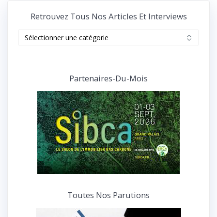
Retrouvez Tous Nos Articles Et Interviews
Retrouvez
tous
nos
articles
et
Partenaires-Du-Mois
interviews
Toutes Nos Parutions