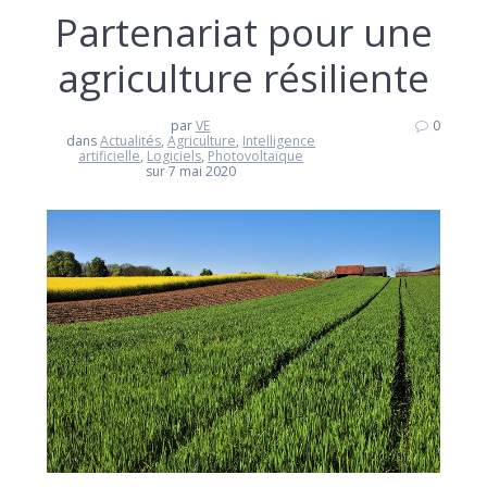
Partenariat pour une
agriculture résiliente
par
VE
0
dans
Actualités
,
Agriculture
,
Intelligence
artificielle
,
Logiciels
,
Photovoltaïque
sur 7 mai 2020