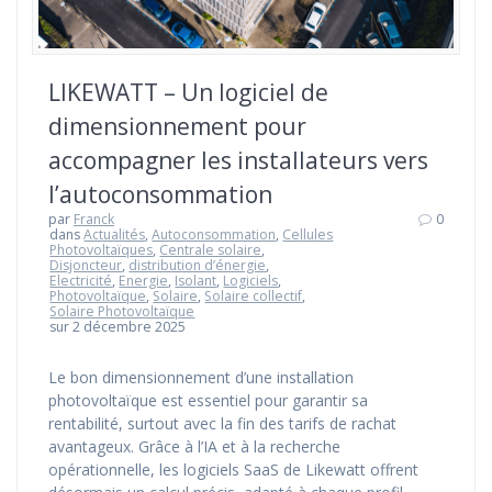
LIKEWATT – Un logiciel de
dimensionnement pour
accompagner les installateurs vers
l’autoconsommation
par
Franck
0
dans
Actualités
,
Autoconsommation
,
Cellules
Photovoltaïques
,
Centrale solaire
,
Disjoncteur
,
distribution d’énergie
,
Electricité
,
Energie
,
Isolant
,
Logiciels
,
Photovoltaïque
,
Solaire
,
Solaire collectif
,
Solaire Photovoltaïque
sur 2 décembre 2025
Le bon dimensionnement d’une installation
photovoltaïque est essentiel pour garantir sa
rentabilité, surtout avec la fin des tarifs de rachat
avantageux. Grâce à l’IA et à la recherche
opérationnelle, les logiciels SaaS de Likewatt offrent