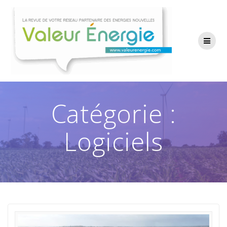
Passer
au
contenu
Catégorie :
Logiciels