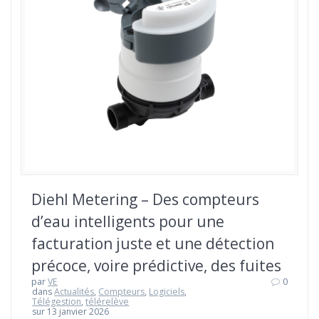
Diehl Metering – Des compteurs
d’eau intelligents pour une
facturation juste et une détection
précoce, voire prédictive, des fuites
par
VE
0
dans
Actualités
,
Compteurs
,
Logiciels
,
Télégestion
,
télérelève
sur 13 janvier 2026