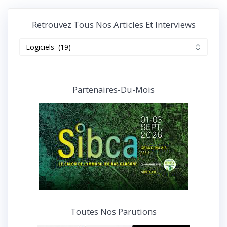
Retrouvez Tous Nos Articles Et Interviews
Retrouvez
tous
nos
articles
et
Partenaires-Du-Mois
interviews
Toutes Nos Parutions