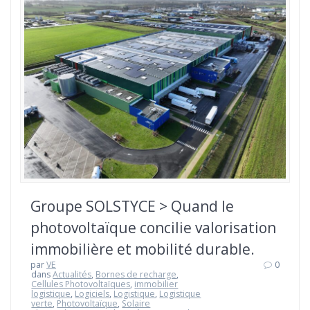
Groupe SOLSTYCE > Quand le
photovoltaïque concilie valorisation
immobilière et mobilité durable.
par
VE
0
dans
Actualités
,
Bornes de recharge
,
Cellules Photovoltaïques
,
immobilier
logistique
,
Logiciels
,
Logistique
,
Logistique
verte
,
Photovoltaïque
,
Solaire