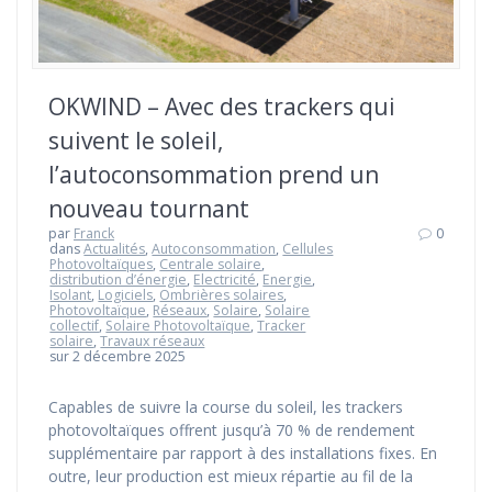
OKWIND – Avec des trackers qui
suivent le soleil,
l’autoconsommation prend un
nouveau tournant
par
Franck
0
dans
Actualités
,
Autoconsommation
,
Cellules
Photovoltaïques
,
Centrale solaire
,
distribution d’énergie
,
Electricité
,
Energie
,
Isolant
,
Logiciels
,
Ombrières solaires
,
Photovoltaïque
,
Réseaux
,
Solaire
,
Solaire
collectif
,
Solaire Photovoltaïque
,
Tracker
solaire
,
Travaux réseaux
sur 2 décembre 2025
Capables de suivre la course du soleil, les trackers
photovoltaïques offrent jusqu’à 70 % de rendement
supplémentaire par rapport à des installations fixes. En
outre, leur production est mieux répartie au fil de la