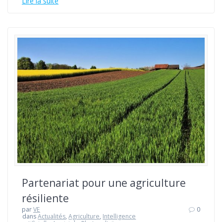
Lire la suite
Partenariat pour une agriculture
résiliente
par
VE
0
dans
Actualités
,
Agriculture
,
Intelligence