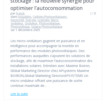
stockage : la nouvelle synergie pour
optimiser l’autoconsommation
par
Franck
0
dans
Actualités
,
Cellules Photovoltaïques
,
Electricité
,
Energie
,
Logiciels
,
Micro
onduleur
,
Onduleur
,
Photovoltaïque
,
Photovoltïque
,
Solaire Photovoltaïque
sur 1 décembre 2025
Les micro-onduleurs gagnent en puissance et en
intelligence pour accompagner la montée en
performance des modules photovoltaïques. Des
performances auxquelles s’ajoutent les solutions de
stockage, afin de maximiser l’autoconsommation des
installations solaires. Entretien avec Maxime Boiron,
Global Marketing Director chez APsystems Maxime
BOIRON,Global Marketing DirectorAPSYSTEMS Un
micro-onduleur offrant une puissance de sortie
continue maximale de…
Lire la suite