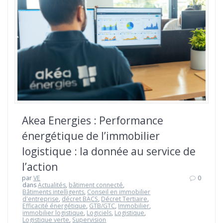
Akea Energies : Performance
énergétique de l’immobilier
logistique : la donnée au service de
l’action
par
VE
0
dans
Actualités
,
bâtiment connecté
,
Bâtiments intelligents
,
Conseil en immobilier
d'entreprise
,
décret BACS
,
Décret Tertiaire
,
Efficacité énergétique
,
GTB/GTC
,
Immobilier
,
immobilier logistique
,
Logiciels
,
Logistique
,
Logistique verte
,
Supervision