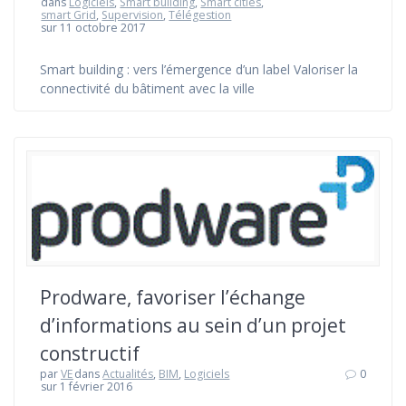
dans
Logiciels
,
Smart building
,
Smart cities
,
smart Grid
,
Supervision
,
Télégestion
sur 11 octobre 2017
Smart building : vers l’émergence d’un label Valoriser la
connectivité du bâtiment avec la ville
Prodware, favoriser l’échange
d’informations au sein d’un projet
constructif
par
VE
dans
Actualités
,
BIM
,
Logiciels
0
sur 1 février 2016