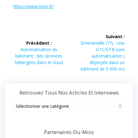
https://www.mios.fr/
Navigation
Suivant :
de
Article
Précédent :
Emerainville (77) : Une
Article
suivant :
Automatisation du
GTC/GTB (une
l’article
précédent :
bâtiment : des données
automatisation )
hébergées dans le cloud
déployée dans un
bâtiment de 5 000 m2
Retrouvez Tous Nos Articles Et Interviews
Retrouvez
tous
nos
articles
et
Partenaires-Du-Mois
interviews