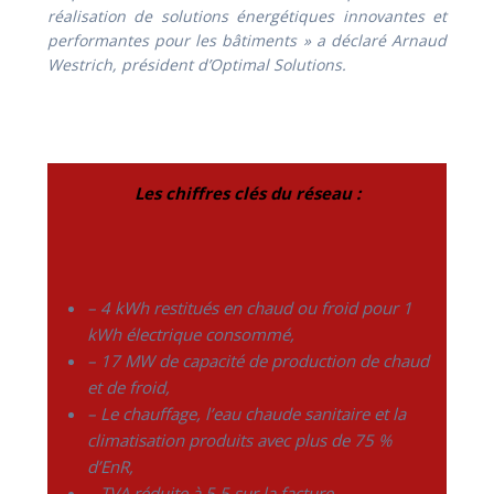
réalisation de solutions énergétiques innovantes et
performantes pour les bâtiments
» a déclaré Arnaud
Westrich, président d’Optimal Solutions.
Les chiffres clés du réseau :
– 4 kWh restitués en chaud ou froid pour 1
kWh électrique consommé,
– 17 MW de capacité de production de chaud
et de froid,
– Le chauffage, l’eau chaude sanitaire et la
climatisation produits avec plus de 75 %
d’EnR,
– TVA réduite à 5.5 sur la facture