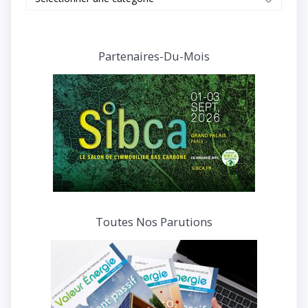
tous
nos
articles
et
Partenaires-Du-Mois
interviews
Toutes Nos Parutions