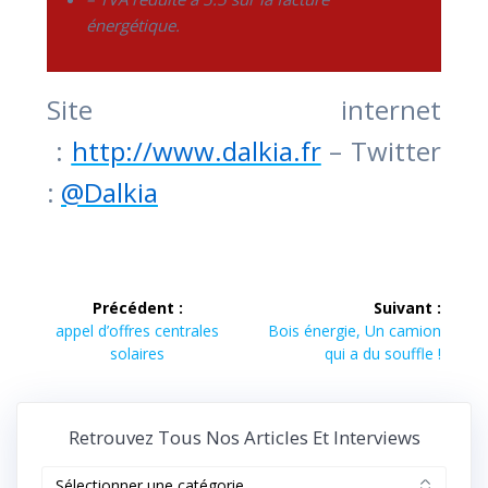
énergétique.
Site internet
:
http://www.dalkia.fr
– Twitter
:
@Dalkia
Navigation
Précédent :
Suivant :
de
Article
Article
appel d’offres centrales
Bois énergie, Un camion
précédent :
suivant :
solaires
qui a du souffle !
l’article
Retrouvez Tous Nos Articles Et Interviews
Retrouvez