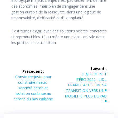
écologique majeur. L’enjeu n’est pas seulement de faire
des économies, mais bien de s’engager dans une
gestion durable de la ressource, dans une logique de
responsabilité, d’efficacité et d’exemplarité.
Il est temps d’agir, avec des solutions sobres, concrètes
et reproductibles. L’eau mérite une place centrale dans
les politiques de transition.
Navigation
Suivant :
Précédent :
de
Article
OBJECTIF NET
Article
Construire juste pour
suivant :
ZÉRO 2050 : LIDL
précédent :
construire mieux :
l’article
FRANCE ACCÉLÈRE SA
sobriété béton et
TRANSITION VERS UNE
isolation continue au
MOBILITÉ PLUS DURAB
service du bas carbone
LE