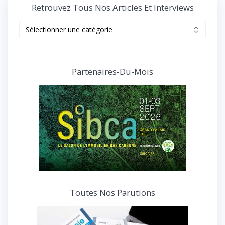
Retrouvez Tous Nos Articles Et Interviews
Retrouvez
tous
nos
articles
et
Partenaires-Du-Mois
interviews
Toutes Nos Parutions