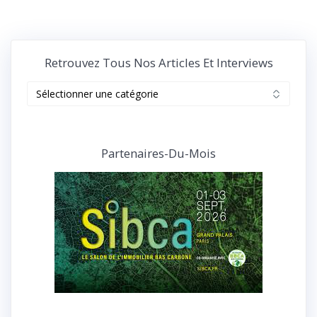
Retrouvez Tous Nos Articles Et Interviews
Retrouvez
tous
nos
articles
et
Partenaires-Du-Mois
interviews