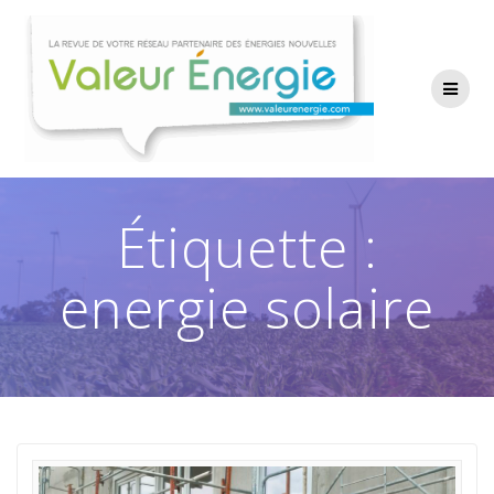
Passer
au
contenu
Étiquette :
energie solaire