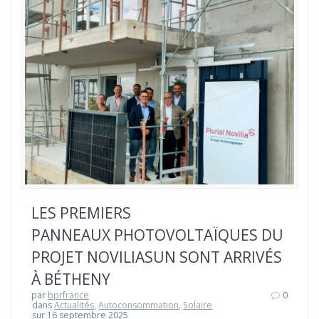
LES PREMIERS
PANNEAUX PHOTOVOLTAÏQUES DU
PROJET NOVILIASUN SONT ARRIVÉS
À BÉTHENY
par
bprfrance
0
dans
Actualités
,
Autoconsommation
,
Solaire
sur 16 septembre 2025