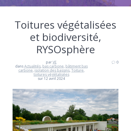
Toitures végétalisées
et biodiversité,
RYSOsphère
par
VE
0
dans
Actualités
,
bas carbone
,
bâtiment bas
carbone
,
isolation des bassins
,
Toiture
,
toitures végétalisées
sur 12 avril 2024