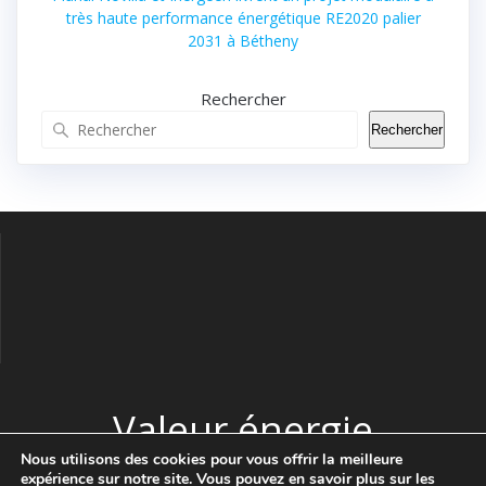
très haute performance énergétique RE2020 palier
2031 à Bétheny
Rechercher
Rechercher
Valeur énergie
Nous utilisons des cookies pour vous offrir la meilleure
expérience sur notre site. Vous pouvez en savoir plus sur les
© 2026 Valeur énergie. Construit avec WordPress et le thème