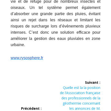
vie et de refuge pour de nombreux insectes et
oiseaux.
Un tel système permet également
d’absorber une grande partie des pluies, évitant
ainsi un rejet dans les réseaux et limitant les
risques de surcharge lors d’évènements pluvieux
intenses. C’est donc une solution efficace pour
améliorer la gestion des eaux pluviales en zone
urbaine.
www.rysosphere.fr
Navigation
Suivant :
de
Article
Quelle est la la position
suivant :
de l’Association française
l’article
des professionnels de la
géothermie concernant
Précédent :
les annonces de M.