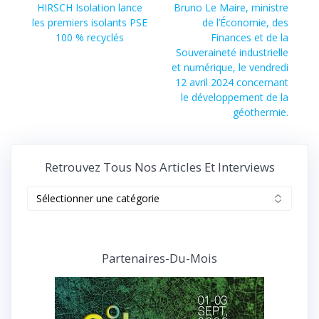
Article
HIRSCH Isolation lance
Bruno Le Maire, ministre
précédent :
les premiers isolants PSE
de l’Économie, des
100 % recyclés
Finances et de la
Souveraineté industrielle
et numérique, le vendredi
12 avril 2024 concernant
le développement de la
géothermie.
Retrouvez Tous Nos Articles Et Interviews
Retrouvez
tous
nos
articles
et
Partenaires-Du-Mois
interviews