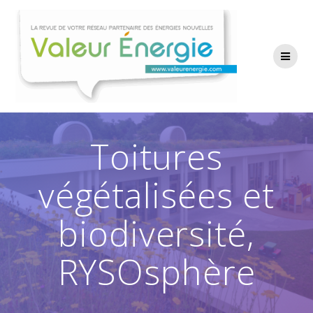
Passer
au
contenu
Toitures
végétalisées et
biodiversité,
RYSOsphère