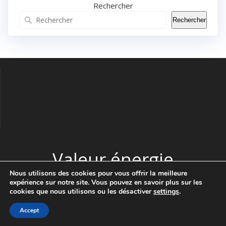
Rechercher
Rechercher
Valeur énergie
Nous utilisons des cookies pour vous offrir la meilleure
expérience sur notre site. Vous pouvez en savoir plus sur les
© 2026 Valeur énergie. Construit avec WordPress et le thème
cookies que nous utilisons ou les désactiver
settings
.
Highlight Theme
Accept