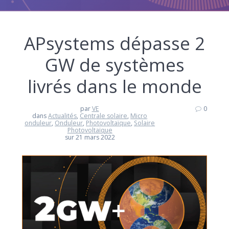
APsystems dépasse 2
GW de systèmes
livrés dans le monde
par
VE
0
dans
Actualités
,
Centrale solaire
,
Micro
onduleur
,
Onduleur
,
Photovoltaïque
,
Solaire
Photovoltaïque
sur 21 mars 2022