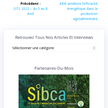
de
Article
Précédent :
ABB améliore l’efficacité
Article
suivant :
SITL 2022 – du 5 au 8
énergétique dans la
l’article
précédent :
Avril
production
agroalimentaire
Retrouvez Tous Nos Articles Et Interviews
Retrouvez
tous
nos
articles
et
Partenaires-Du-Mois
interviews