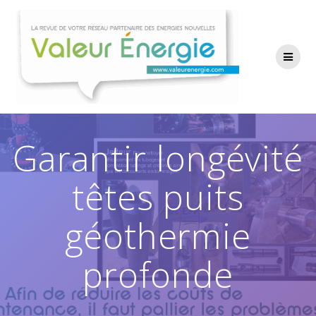
Passer
au
contenu
Garantir longévité
têtes puits
géothermie
profonde