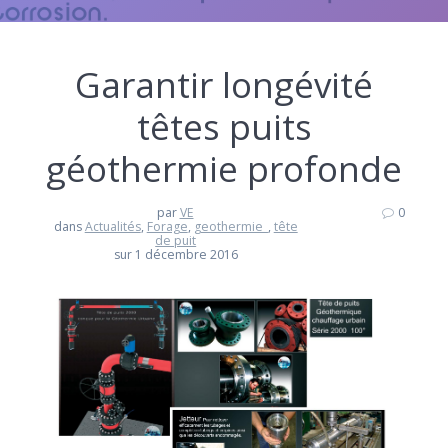
Garantir longévité
têtes puits
géothermie profonde
par
VE
0
dans
Actualités
,
Forage
,
geothermie_
,
tête
de puit
sur 1 décembre 2016