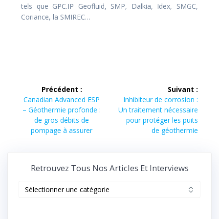
tels que GPC.IP Geofluid, SMP, Dalkia, Idex, SMGC,
Coriance, la SMIREC…
Navigation
Précédent :
Suivant :
de
Article
Article
Canadian Advanced ESP
Inhibiteur de corrosion :
précédent :
suivant :
– Géothermie profonde :
Un traitement nécessaire
l’article
de gros débits de
pour protéger les puits
pompage à assurer
de géothermie
Retrouvez Tous Nos Articles Et Interviews
Retrouvez
tous
nos
articles