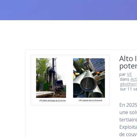
Alto 
poten
par
VE
dans
Act
géother
sur 11 
En 2025
une sol
tertiai
Exploit
de couv