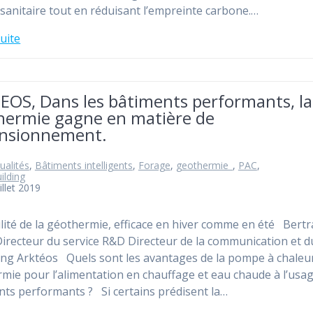
sanitaire tout en réduisant l’empreinte carbone.…
suite
EOS, Dans les bâtiments performants, la
hermie gagne en matière de
nsionnement.
ualités
,
Bâtiments intelligents
,
Forage
,
geothermie_
,
PAC
,
ilding
illet 2019
ilité de la géothermie, efficace en hiver comme en été Bert
irecteur du service R&D Directeur de la communication et d
ng Arktéos Quels sont les avantages de la pompe à chaleu
mie pour l’alimentation en chauffage et eau chaude à l’usa
ts performants ? Si certains prédisent la…