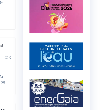
t-
la
0
m2,
ppe
ur