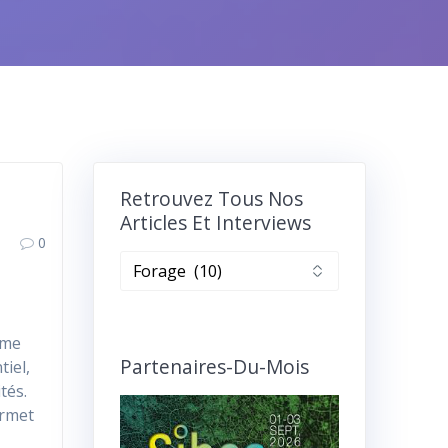
n
Retrouvez Tous Nos
Articles Et Interviews
0
Retrouvez
tous
nos
articles
mme
et
Partenaires-Du-Mois
tiel,
interviews
tés.
ermet