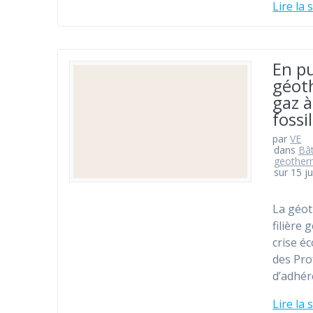
Lire la 
En pu
géot
gaz à
fossi
par
VE
dans
Bât
geother
sur 15 ju
La géoth
filière 
crise é
des Pro
d’adhér
Lire la 