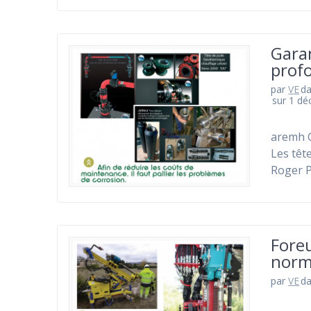
Garan
prof
par
VE
d
sur 1 d
aremh G
Les têt
Roger P
Foreu
norm
par
VE
d