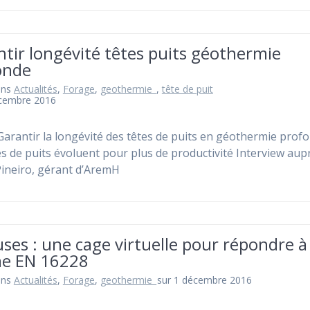
tir longévité têtes puits géothermie
onde
ans
Actualités
,
Forage
,
geothermie_
,
tête de puit
écembre 2016
arantir la longévité des têtes de puits en géothermie prof
es de puits évoluent pour plus de productivité Interview au
ineiro, gérant d’AremH
ses : une cage virtuelle pour répondre à 
e EN 16228
ans
Actualités
,
Forage
,
geothermie_
sur 1 décembre 2016