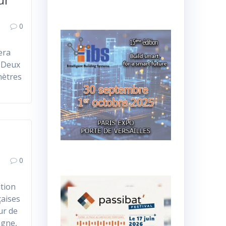
0
era
. Deux
mètres
0
ation
çaises
ur de
agne,