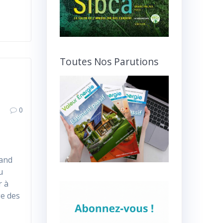
Toutes Nos Parutions
0
rand
u
r à
ge des