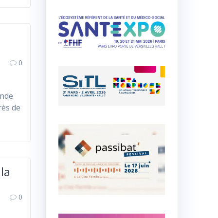
0
onde
près de
la
0