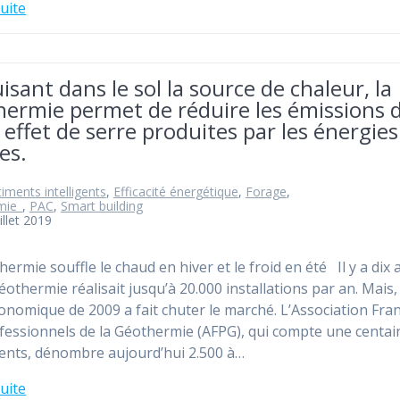
suite
isant dans le sol la source de chaleur, la
hermie permet de réduire les émissions 
 effet de serre produites par les énergies
les.
iments intelligents
,
Efficacité énergétique
,
Forage
,
mie_
,
PAC
,
Smart building
illet 2019
ermie souffle le chaud en hiver et le froid en été Il y a dix a
géothermie réalisait jusqu’à 20.000 installations par an. Mais,
conomique de 2009 a fait chuter le marché. L’Association Fra
fessionnels de la Géothermie (AFPG), qui compte une centai
ents, dénombre aujourd’hui 2.500 à…
suite