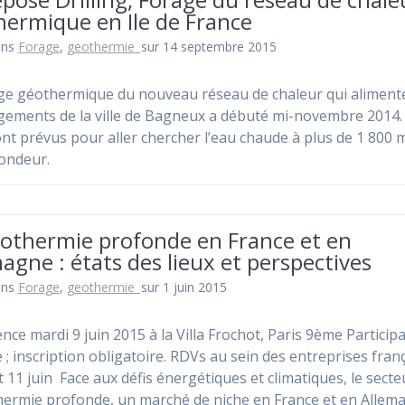
hermique en Ile de France
ans
Forage
,
geothermie_
sur 14 septembre 2015
ge géothermique du nouveau réseau de chaleur qui aliment
gements de la ville de Bagneux a débuté mi-novembre 2014
ont prévus pour aller chercher l’eau chaude à plus de 1 800 
fondeur.
éothermie profonde en France et en
agne : états des lieux et perspectives
ans
Forage
,
geothermie_
sur 1 juin 2015
nce mardi 9 juin 2015 à la Villa Frochot, Paris 9ème Particip
e ; inscription obligatoire. RDVs au sein des entreprises fran
t 11 juin Face aux défis énergétiques et climatiques, le secte
hermie profonde, un marché de niche en France et en Allem