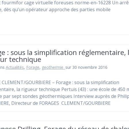
 fourmifor cage virtuelle foreuses norme-en-16228 Un arrê
, dès qu’un opérateur approche des parties mobile
e : sous la simplification réglementaire, 
eur technique
ans
Actualités
,
Forage
,
geothermie_
sur 30 novembre 2016
CLEMENT/GOURBIERE – Forage : sous la simplification
ntaire, la rigueur technique Pertuis (43) : une école de 450 
e par sept sondes géothermiques Interview auprès de Phili
ERE, Directeur de FORAGES CLEMENT/GOURBIERE
pose Drilling, Forage du réseau de chale