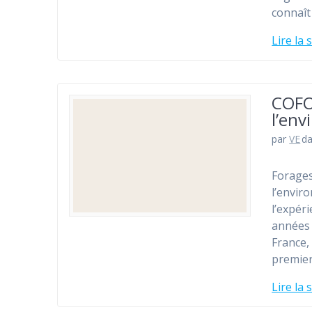
connaît
Lire la 
COFOR
l’en
par
VE
d
Forages
l’envir
l’expér
années 
France,
premier
Lire la 