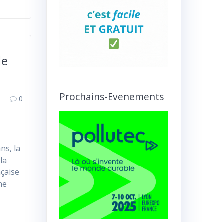
de
Prochains-Evenements
0
ns, la
 la
nçaise
ne