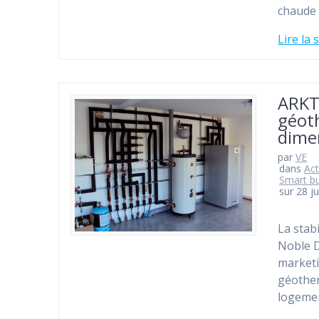
chaude 
Lire la 
ARKT
géot
dime
par
VE
dans
Act
Smart bu
sur 28 ju
La stab
Noble D
marketi
géother
logemen