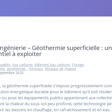
Ingénierie – Géothermie superficielle : u
tiel à exploiter
ualités
,
bas carbone
,
bâtiment bas carbone
,
Forage
,
mie
,
geothermie_
,
Réseaux
,
Réseaux de chaleur
septembre 2025
, la géothermie superficielle s’impose progressivement co
ution énergétique durable pour le bâtiment qu’il soit résiden
re ou pour les équipements publics appartenant aux collectivi
ant la chaleur du sous-sol peu profond, cette technologie p
rir les besoins en chauffage, en rafraîchissement et en eau