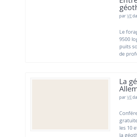
géot
par
VE
d
Le fora
9500 lo
puits s
de pro
La g
Allem
par
VE
d
Confére
gratuit
les 10 e
la géot