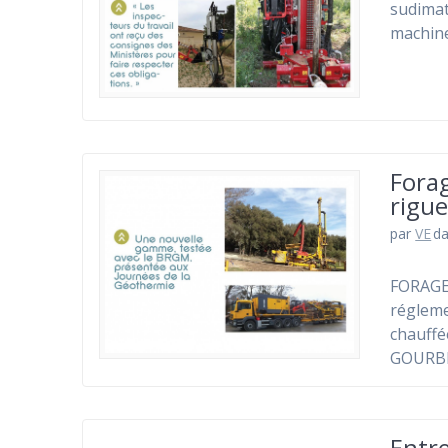
sudimat
machine
Forag
rigu
par
VE
d
FORAGE 
régleme
chauffé
GOURBI
Entre