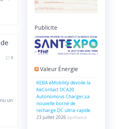
Publicite
 de
0
Valeur Énergie
KEBA eMobility dévoile la
KeContact DCA20
Autonomous Charger,sa
nnu un
nouvelle borne de
recharge DC ultra-rapide
23 juillet 2026
bprfrance