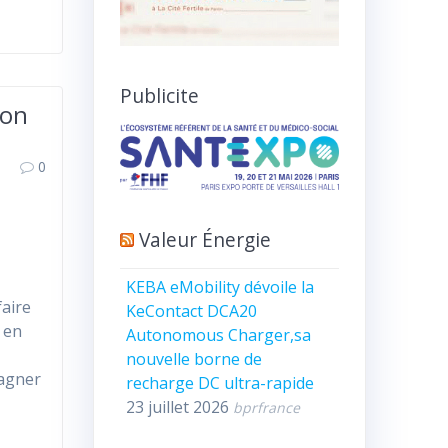
Publicite
ion
0
Valeur Énergie
KEBA eMobility dévoile la
faire
KeContact DCA20
s en
Autonomous Charger,sa
nouvelle borne de
gagner
recharge DC ultra-rapide
23 juillet 2026
bprfrance