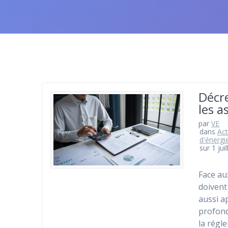
Décre
les a
par
VE
dans
Act
d'énergi
sur 1 jui
Face au
doivent
aussi a
profond
la régl