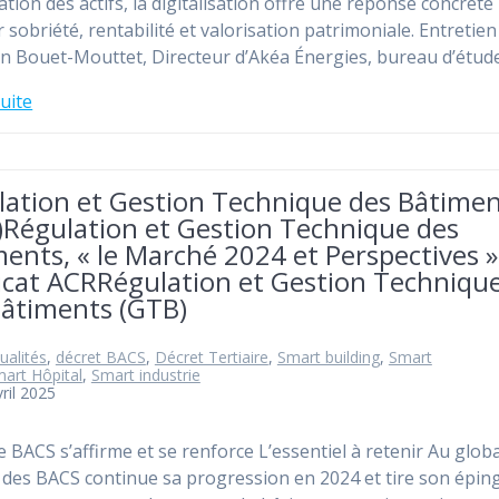
ation des actifs, la digitalisation offre une réponse concrète
r sobriété, rentabilité et valorisation patrimoniale. Entretien
n Bouet-Mouttet, Directeur d’Akéa Énergies, bureau d’étud
suite
lation et Gestion Technique des Bâtime
)Régulation et Gestion Technique des
ents, « le Marché 2024 et Perspectives »
icat ACRRégulation et Gestion Techniqu
Bâtiments (GTB)
ualités
,
décret BACS
,
Décret Tertiaire
,
Smart building
,
Smart
art Hôpital
,
Smart industrie
ril 2025
re BACS s’affirme et se renforce L’essentiel à retenir Au globa
des BACS continue sa progression en 2024 et tire son épin