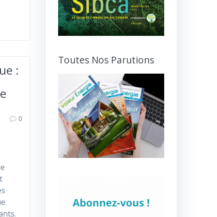
Toutes Nos Parutions
ue :
le
0
ie
t
es
ue
ants.