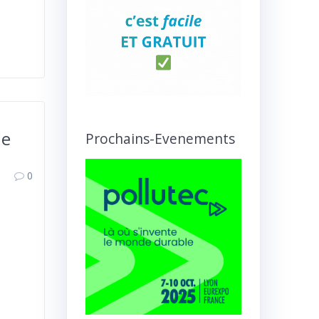
de
Prochains-Evenements
0