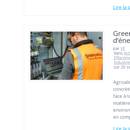
Lire la 
Gree
d’éne
par
VE
dans
Act
Effacem
Industrie
sur 20 
Agroali
concrèt
face à l
matière
environ
en comp
Lire la 