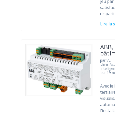
jeu par
satisfac
dispari
Lire la 
ABB, 
bâti
par
VE
dans
Act
intellige
sur 19 
Avec le
tertiai
visuali
automat
l’instal