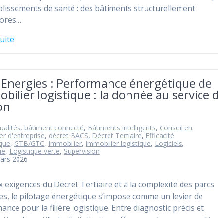
blissements de santé : des bâtiments structurellement
vores…
suite
 Energies : Performance énergétique de
obilier logistique : la donnée au service 
ion
ualités
,
bâtiment connecté
,
Bâtiments intelligents
,
Conseil en
er d'entreprise
,
décret BACS
,
Décret Tertiaire
,
Efficacité
que
,
GTB/GTC
,
Immobilier
,
immobilier logistique
,
Logiciels
,
ue
,
Logistique verte
,
Supervision
mars 2026
x exigences du Décret Tertiaire et à la complexité des parcs
tes, le pilotage énergétique s’impose comme un levier de
ance pour la filière logistique. Entre diagnostic précis et