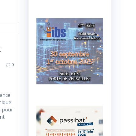
t
0
mance
nique
s pour
ent