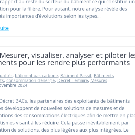
 rapport au reste du secteur du bâtiment ce qui constitue u
tion pour la filière. Pour autant, notre analyse révèle des
tés importantes d’évolutions selon les types…
suite
Mesurer, visualiser, analyser et piloter le
ments pour les rendre plus performants
ualités
,
bâtiment bas carbone
,
Bâtiment Passif
,
Bâtiments
nts
,
consommation d’énergie
,
Décret Tertiaire
,
Mesures
novembre 2024
 Décret BACs, les partenaires des exploitants de bâtiments
res développent de nouvelles solutions de mesures et de
sations des consommations électriques afin de mettre en pla
ismes visant à les réduire. Cela passe inévitablement par
lation de solutions, des plus légères aux plus intégrées. Le