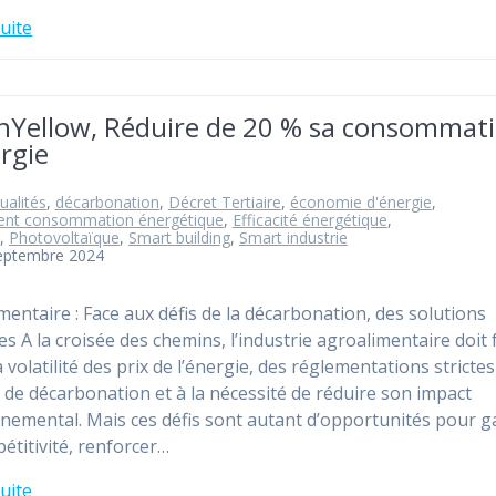
suite
nYellow, Réduire de 20 % sa consommat
rgie
ualités
,
décarbonation
,
Décret Tertiaire
,
économie d'énergie
,
ent consommation énergétique
,
Efficacité énergétique
,
,
Photovoltaïque
,
Smart building
,
Smart industrie
septembre 2024
mentaire : Face aux défis de la décarbonation, des solutions
es A la croisée des chemins, l’industrie agroalimentaire doit 
a volatilité des prix de l’énergie, des réglementations stricte
 de décarbonation et à la nécessité de réduire son impact
nemental. Mais ces défis sont autant d’opportunités pour 
étitivité, renforcer…
suite