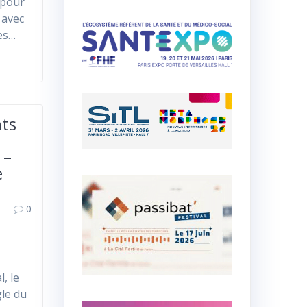
 pour
 avec
es…
nts
 –
e
0
l, le
gle du