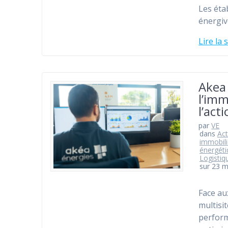
Les éta
énergi
Lire la 
Akea
l’imm
l’act
par
VE
dans
Act
immobili
énergéti
Logistiq
sur 23 
Face au
multisi
perform