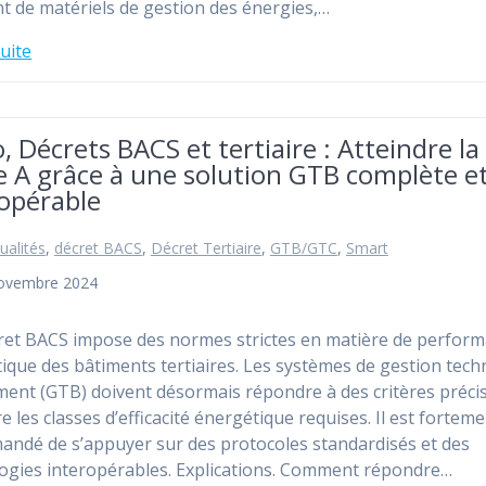
nt de matériels de gestion des énergies,…
suite
 Décrets BACS et tertiaire : Atteindre la
e A grâce à une solution GTB complète e
ropérable
ualités
,
décret BACS
,
Décret Tertiaire
,
GTB/GTC
,
Smart
novembre 2024
et BACS impose des normes strictes en matière de perfor
ique des bâtiments tertiaires. Les systèmes de gestion tech
ment (GTB) doivent désormais répondre à des critères préci
e les classes d’efficacité énergétique requises. Il est fortem
ndé de s’appuyer sur des protocoles standardisés et des
ogies interopérables. Explications. Comment répondre…