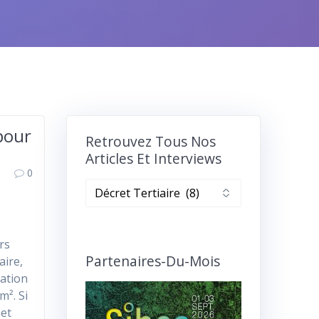
pour
Retrouvez Tous Nos
Articles Et Interviews
0
Retrouvez
tous
nos
articles
rs
et
Partenaires-Du-Mois
aire,
interviews
mation
m². Si
 et