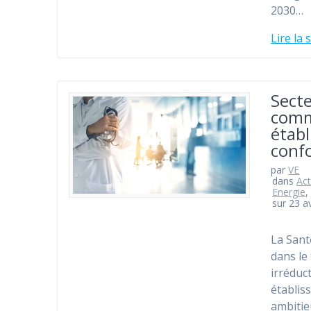
2030…
Lire la 
Secte
comm
étab
confo
par
VE
dans
Act
Energie
,
sur 23 av
La Sant
dans le
irréduc
établis
ambitie