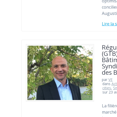
optimis
concilie
Augusti
Lire la 
Régu
(GTB
Bâtim
Synd
des 
par
VE
dans
Act
cities
,
Sm
sur 23 av
La filiè
marché 