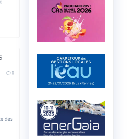
ne
s
0
ce des