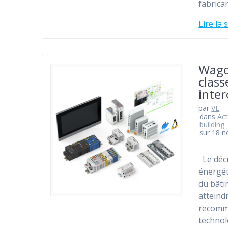
fabrica
Lire la 
Wago,
class
inte
par
VE
dans
Act
building
sur 18 
Le décr
énergét
du bâti
atteindr
recomma
technol