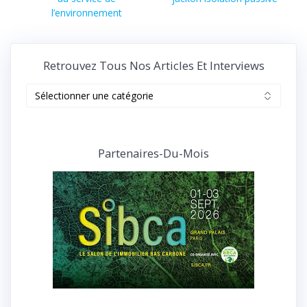
l’article
suivant :
l’environnement
Retrouvez Tous Nos Articles Et Interviews
Retrouvez
tous
nos
articles
et
Partenaires-Du-Mois
interviews