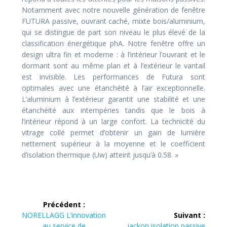
Notamment avec notre nouvelle génération de fenêtre
FUTURA passive, ouvrant caché, mixte bois/aluminium,
qui se distingue de part son niveau le plus élevé de la
classification énergétique phA. Notre fenêtre offre un
design ultra fin et moderne : à l’intérieur l’ouvrant et le
dormant sont au même plan et à l’extérieur le vantail
est invisible. Les performances de Futura sont
optimales avec une étanchéité à l’air exceptionnelle.
L’aluminium à l’extérieur garantit une stabilité et une
étanchéité aux intempéries tandis que le bois à
l’intérieur répond à un large confort. La technicité du
vitrage collé permet d’obtenir un gain de lumière
nettement supérieur à la moyenne et le coefficient
d’isolation thermique (Uw) atteint jusqu’à 0.58. »
Navigation
Précédent :
de
Article
NORELLAGG L’innovation
Suivant :
précédent :
Article
au service de
jackon isolation passive