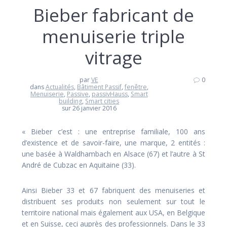
Bieber fabricant de
menuiserie triple
vitrage
par
VE
0
dans
Actualités
,
Bâtiment Passif
,
fenêtre
,
Menuiserie
,
Passive
,
passivHauss
,
Smart
building
,
Smart cities
sur 26 janvier 2016
« Bieber c’est : une entreprise familiale, 100 ans
d’existence et de savoir-faire, une marque, 2 entités :
une basée à Waldhambach en Alsace (67) et l’autre à St
André de Cubzac en Aquitaine (33).
Ainsi Bieber 33 et 67 fabriquent des menuiseries et
distribuent ses produits non seulement sur tout le
territoire national mais également aux USA, en Belgique
et en Suisse, ceci auprès des professionnels. Dans le 33