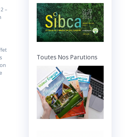
M2 –
n
fet
Toutes Nos Parutions
es
ion
e