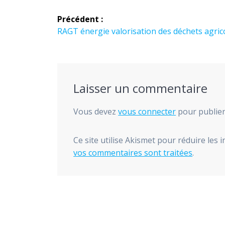
Navigation
Précédent :
de
Article
RAGT énergie valorisation des déchets agric
précédent :
l’article
Laisser un commentaire
Vous devez
vous connecter
pour publie
Ce site utilise Akismet pour réduire les 
vos commentaires sont traitées
.