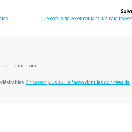
Suiv
Article
oles
Le coffre de volet roulant, un rôle impo
suivant :
r un commentaire.
indésirables.
En savoir plus sur la façon dont les données de