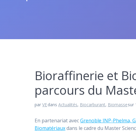
Bioraffinerie et 
parcours du Mas
par
VE
dans
Actualités
,
Biocarburant
,
Biomasse
sur 
En partenariat avec
Grenoble INP-Phelma, Gr
Biomatériaux
dans le cadre du Master Scienc