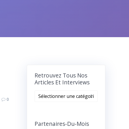
Retrouvez Tous Nos
Articles Et Interviews
Retrouvez
0
tous
nos
articles
et
Partenaires-Du-Mois
interviews