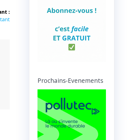
ant :
rtant
Prochains-Evenements