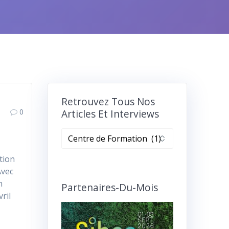
Retrouvez Tous Nos
0
Articles Et Interviews
Retrouvez
tous
ition
nos
Avec
articles
n
et
Partenaires-Du-Mois
ril
interviews