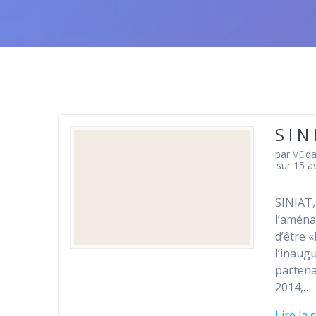
S I N
par
VE
d
sur 15 av
SINIAT,
l’aména
d’être 
l’inaug
partena
2014,…
Lire la 