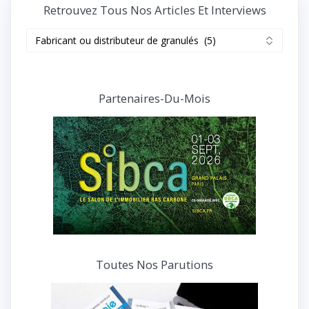
Retrouvez Tous Nos Articles Et Interviews
Retrouvez
tous
nos
articles
et
Partenaires-Du-Mois
interviews
Toutes Nos Parutions