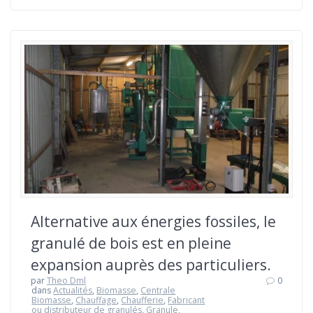
Alternative aux énergies fossiles, le
granulé de bois est en pleine
expansion auprès des particuliers.
par
Theo Dml
0
dans
Actualités
,
Biomasse
,
Centrale
Biomasse
,
Chauffage
,
Chaufferie
,
Fabricant
ou distributeur de granulés
,
Granule
,