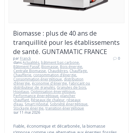
Biomasse : plus de 40 ans de
tranquillité pour les établissements
de santé. GUNTAMATIC FRANCE
par
Franck
0
dans
Actualités
,
bâtiment bas carbone
,
Bâtiment Passif
,
Biomasse
,
Bois-énergie
,
Centrale Biomasse
,
Chaudières
,
Chauffage
,
Chaufferie
,
consommation d’énergie
,
Consommation énergétique
,
distribution
d’énergie
,
économie d'énergie
,
Fabricant ou
distributeur de granulés
,
Granules de bois
,
Hopitaux
,
Optimisation énergétique
,
Performance énergétique
,
plancher
chauffant
,
Réseaux de chaleur
,
réseaux
d’eau
,
Smart Hôpital
,
Sobriété énergétique
,
Stockage énergie
,
transition énergétique
sur 11 mai 2026
Fiable, économique et décarbonée, la biomasse
s’impose comme une alternative aux énergies fossiles