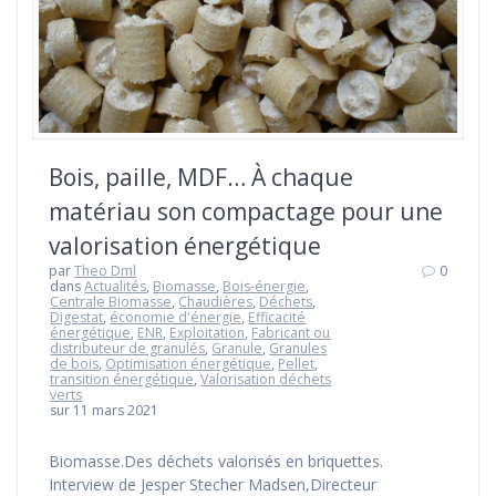
Bois, paille, MDF… À chaque
matériau son compactage pour une
valorisation énergétique
par
Theo Dml
0
dans
Actualités
,
Biomasse
,
Bois-énergie
,
Centrale Biomasse
,
Chaudières
,
Déchets
,
Digestat
,
économie d'énergie
,
Efficacité
énergétique
,
ENR
,
Exploitation
,
Fabricant ou
distributeur de granulés
,
Granule
,
Granules
de bois
,
Optimisation énergétique
,
Pellet
,
transition énergétique
,
Valorisation déchets
verts
sur 11 mars 2021
Biomasse.Des déchets valorisés en briquettes.
Interview de Jesper Stecher Madsen,Directeur