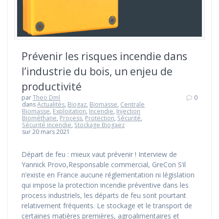
Prévenir les risques incendie dans
l’industrie du bois, un enjeu de
productivité
par
Theo Dml
0
dans
Actualités
,
Biogaz
,
Biomasse
,
Centrale
Biomasse
,
Exploitation
,
Incendie
,
Injection
Biométhane
,
Process
,
Protection
,
Sécurité
,
Sécurité incendie
,
Stockage Biogaez
sur 20 mars 2021
Départ de feu : mieux vaut prévenir ! Interview de
Yannick Provo,Responsable commercial, GreCon S’il
n’existe en France aucune réglementation ni législation
qui impose la protection incendie préventive dans les
process industriels, les départs de feu sont pourtant
relativement fréquents. Le stockage et le transport de
certaines matières premières, agroalimentaires et