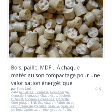
Bois, paille, MDF… À chaque
matériau son compactage pour une
valorisation énergétique
par
Theo Dml
0
dans
Actualités
,
Biomasse
,
Bois-énergie
,
Centrale Biomasse
,
Chaudières
,
Déchets
,
Digestat
,
économie d'énergie
,
Efficacité
énergétique
,
ENR
,
Exploitation
,
Fabricant ou
distributeur de granulés
,
Granule
,
Granules
de bois
,
Optimisation énergétique
,
Pellet
,