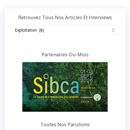
Retrouvez Tous Nos Articles Et Interviews
Retrouvez
tous
nos
articles
et
Partenaires-Du-Mois
interviews
Toutes Nos Parutions