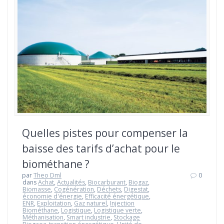
Quelles pistes pour compenser la
baisse des tarifs d’achat pour le
biométhane ?
par
Theo Dml
0
dans
Achat
,
Actualités
,
Biocarburant
,
Biogaz
,
Biomasse
,
Cogénération
,
Déchets
,
Digestat
,
économie d'énergie
,
Efficacité énergétique
,
ENR
,
Exploitation
,
Gaz naturel
,
Injection
Biométhane
,
Logistique
,
Logistique verte
,
Méthanisation
,
Smart industrie
,
Stockage