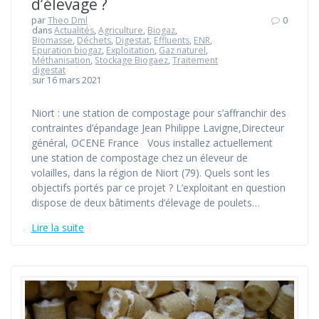
d’élevage ?
par
Theo Dml
0
dans
Actualités
,
Agriculture
,
Biogaz
,
Biomasse
,
Déchets
,
Digestat
,
Effluents
,
ENR
,
Epuration biogaz
,
Exploitation
,
Gaz naturel
,
Méthanisation
,
Stockage Biogaez
,
Traitement
digestat
sur 16 mars 2021
Niort : une station de compostage pour s’affranchir des
contraintes d’épandage Jean Philippe Lavigne,Directeur
général, OCENE France Vous installez actuellement
une station de compostage chez un éleveur de
volailles, dans la région de Niort (79). Quels sont les
objectifs portés par ce projet ? L’exploitant en question
dispose de deux bâtiments d’élevage de poulets…
Lire la suite