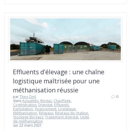
Effluents d’élevage : une chaîne
logistique maîtrisée pour une
méthanisation réussie
par
Theo Dml
0
dans
Actualités
,
Biogaz
,
Chauffage
,
Cogénération
,
Digestat
,
Effluents
,
Exploitation
,
Financement
,
Logistique
,
Méthanisation
,
Réseaux
,
Réseaux de chaleur
,
Stockage Biogaez
,
Traitement digestat
,
Unité
de méthanisation
sur 22 mars 2021