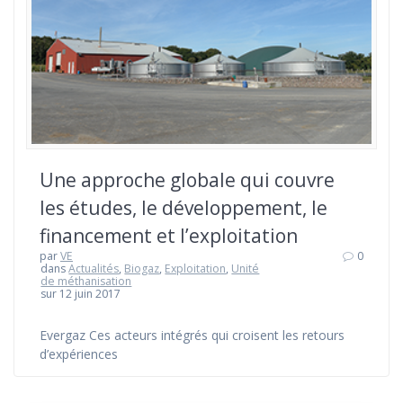
Une approche globale qui couvre
les études, le développement, le
financement et l’exploitation
par
VE
0
dans
Actualités
,
Biogaz
,
Exploitation
,
Unité
de méthanisation
sur 12 juin 2017
Evergaz Ces acteurs intégrés qui croisent les retours
d’expériences