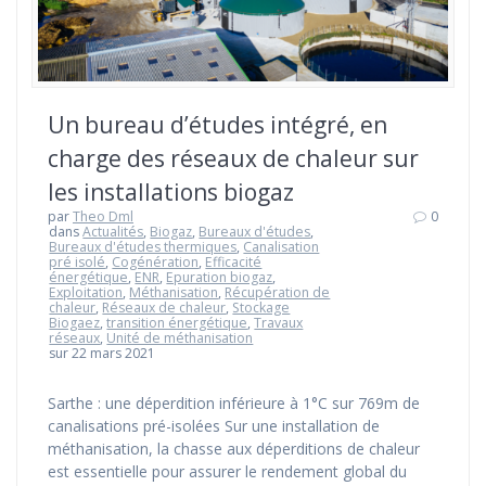
Un bureau d’études intégré, en
charge des réseaux de chaleur sur
les installations biogaz
par
Theo Dml
0
dans
Actualités
,
Biogaz
,
Bureaux d'études
,
Bureaux d'études thermiques
,
Canalisation
pré isolé
,
Cogénération
,
Efficacité
énergétique
,
ENR
,
Epuration biogaz
,
Exploitation
,
Méthanisation
,
Récupération de
chaleur
,
Réseaux de chaleur
,
Stockage
Biogaez
,
transition énergétique
,
Travaux
réseaux
,
Unité de méthanisation
sur 22 mars 2021
Sarthe : une déperdition inférieure à 1°C sur 769m de
canalisations pré-isolées Sur une installation de
méthanisation, la chasse aux déperditions de chaleur
est essentielle pour assurer le rendement global du