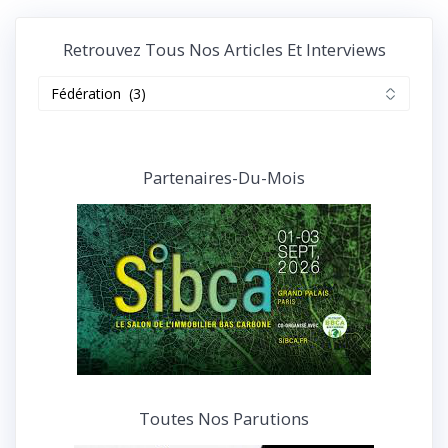
Retrouvez Tous Nos Articles Et Interviews
Retrouvez
tous
nos
articles
et
Partenaires-Du-Mois
interviews
Toutes Nos Parutions