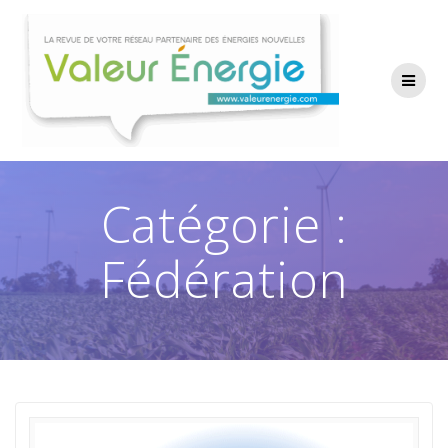
Passer
au
contenu
Catégorie :
Fédération