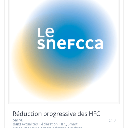
Réduction progressive des HFC
par
VE
0
dans
Actualités
,
Fédération
,
HFC
,
Smart