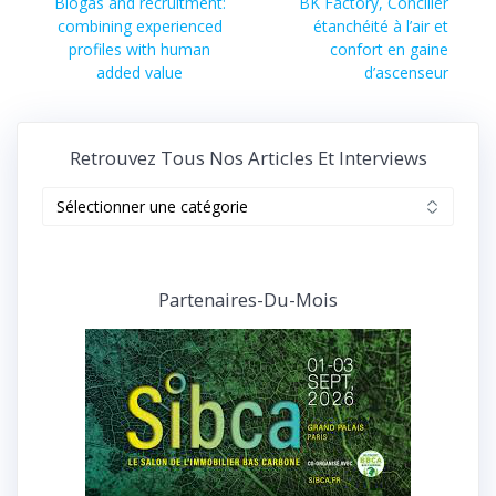
de
Article
Article
Biogas and recruitment:
BK Factory, Concilier
précédent :
suivant :
combining experienced
étanchéité à l’air et
l’article
profiles with human
confort en gaine
added value
d’ascenseur
Retrouvez Tous Nos Articles Et Interviews
Retrouvez
tous
nos
articles
et
Partenaires-Du-Mois
interviews