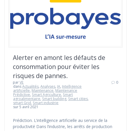
Alerter en amont les défauts de
consommation pour éviter les
risques de pannes.
par
VE
0
dans
Actualités
,
Analyses
,
IA
,
Intelligence
artificielle
,
Maintenance
,
Maintenance
Prédictive
,
Smart Agriculture
,
Smart
agroalimentaire
,
Smart building
,
Smart cities
,
smart Grid
,
Smart industrie
sur 5 avril 2021
Prédiction. L’intelligence artificielle au service de la
productivité Dans l’industrie, les arrêts de production