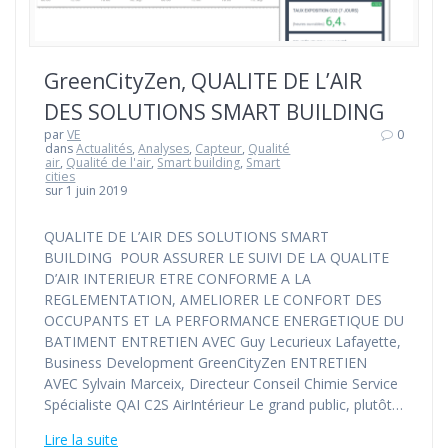
GreenCityZen, QUALITE DE L’AIR
DES SOLUTIONS SMART BUILDING
par
VE
0
dans
Actualités
,
Analyses
,
Capteur
,
Qualité
air
,
Qualité de l'air
,
Smart building
,
Smart
cities
sur 1 juin 2019
QUALITE DE L’AIR DES SOLUTIONS SMART
BUILDING POUR ASSURER LE SUIVI DE LA QUALITE
D’AIR INTERIEUR ETRE CONFORME A LA
REGLEMENTATION, AMELIORER LE CONFORT DES
OCCUPANTS ET LA PERFORMANCE ENERGETIQUE DU
BATIMENT ENTRETIEN AVEC Guy Lecurieux Lafayette,
Business Development GreenCityZen ENTRETIEN
AVEC Sylvain Marceix, Directeur Conseil Chimie Service
Spécialiste QAI C2S AirIntérieur Le grand public, plutôt…
Lire la suite