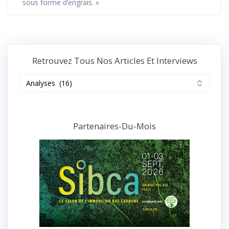
sous forme d’engrais. »
Retrouvez Tous Nos Articles Et Interviews
Retrouvez
tous
nos
articles
et
Partenaires-Du-Mois
interviews