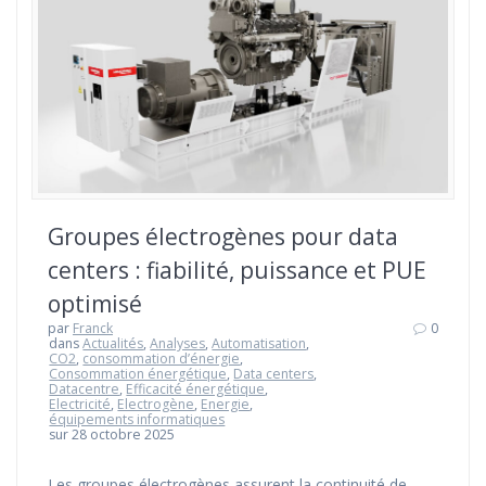
Groupes électrogènes pour data
centers : fiabilité, puissance et PUE
optimisé
par
Franck
0
dans
Actualités
,
Analyses
,
Automatisation
,
CO2
,
consommation d’énergie
,
Consommation énergétique
,
Data centers
,
Datacentre
,
Efficacité énergétique
,
Electricité
,
Electrogène
,
Energie
,
équipements informatiques
sur 28 octobre 2025
Les groupes électrogènes assurent la continuité de