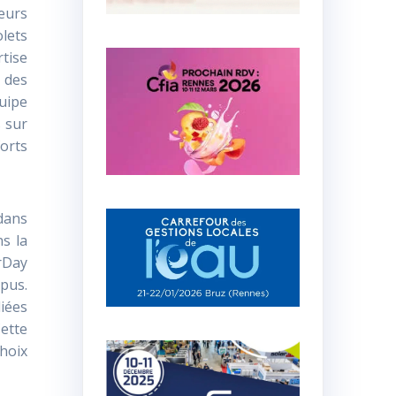
leurs
lets
rtise
 des
uipe
s sur
orts
 dans
s la
rDay
pus.
liées
ette
choix