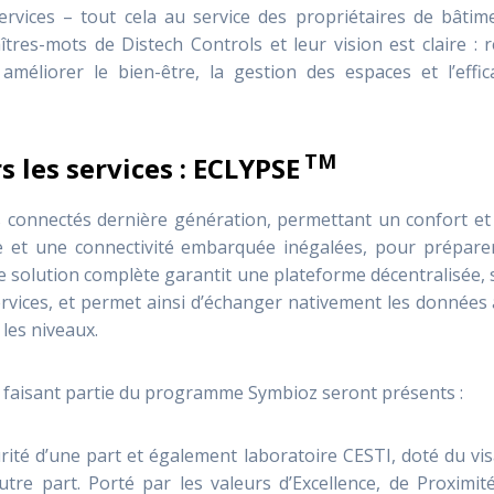
vices – tout cela au service des propriétaires de bâtime
tres-mots de Distech Controls et leur vision est claire : r
méliorer le bien-être, la gestion des espaces et l’effica
TM
 les services : ECLYPSE
 connectés dernière génération, permettant un confort et
re et une connectivité embarquée inégalées, pour préparer
te solution complète garantit une plateforme décentralisée,
rvices, et permet ainsi d’échanger nativement les données
 les niveaux.
N faisant partie du programme Symbioz seront présents :
urité d’une part et également laboratoire CESTI, doté du vi
autre part. Porté par les valeurs d’Excellence, de Proximit