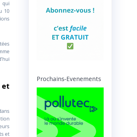
 qui
u 10
tions
tées
amme
’hui
Prochains-Evenements
 et
 dans
tion
eurs
s et