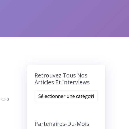
Retrouvez Tous Nos
Articles Et Interviews
Retrouvez
0
tous
nos
articles
et
Partenaires-Du-Mois
interviews