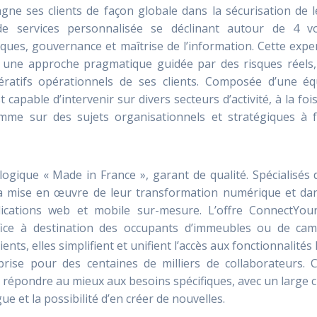
gne ses clients de façon globale dans la sécurisation de 
de services personnalisée se déclinant autour de 4 vo
iques, gouvernance et maîtrise de l’information. Cette expe
 une approche pragmatique guidée par des risques réels,
ératifs opérationnels de ses clients. Composée d’une éq
st capable d’intervenir sur divers secteurs d’activité, à la foi
mme sur des sujets organisationnels et stratégiques à f
logique « Made in France », garant de qualité. Spécialisés
a mise en œuvre de leur transformation numérique et dan
lications web et mobile sur-mesure. L’offre ConnectYou
fice à destination des occupants d’immeubles ou de cam
nts, elles simplifient et unifient l’accès aux fonctionnalités 
prise pour des centaines de milliers de collaborateurs. C
répondre au mieux aux besoins spécifiques, avec un large 
ue et la possibilité d’en créer de nouvelles.