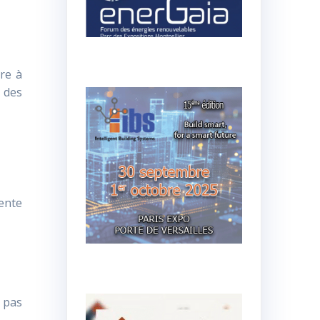
re à
r des
tente
n pas