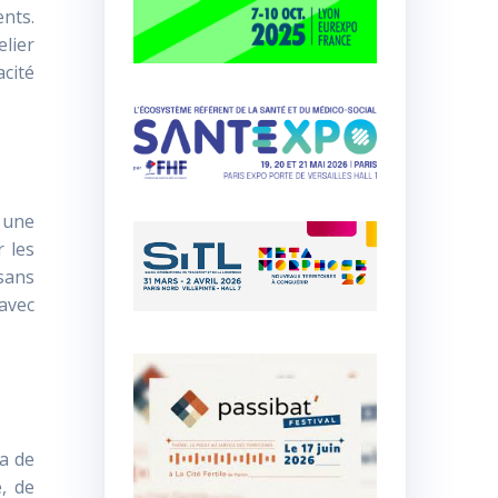
nts.
elier
cité
 une
 les
 sans
 avec
sa de
é, de