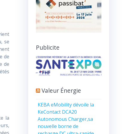
vient
, se
Publicite
ment
e de
le de
létés
Valeur Énergie
KEBA eMobility dévoile la
KeContact DCA20
e la
Autonomous Charger,sa
urs,
nouvelle borne de
nnées
recharge DC ultra-rapide