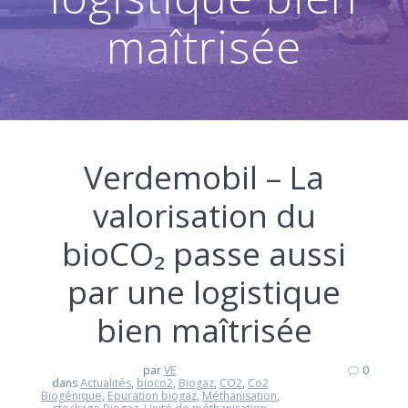
maîtrisée
Verdemobil – La
valorisation du
bioCO₂ passe aussi
par une logistique
bien maîtrisée
par
VE
0
dans
Actualités
,
bioco2
,
Biogaz
,
CO2
,
Co2
Biogénique
,
Epuration biogaz
,
Méthanisation
,