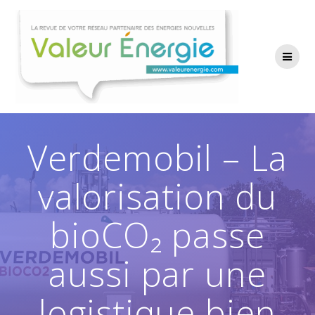
Passer
au
contenu
Verdemobil – La
valorisation du
bioCO₂ passe
aussi par une
logistique bien