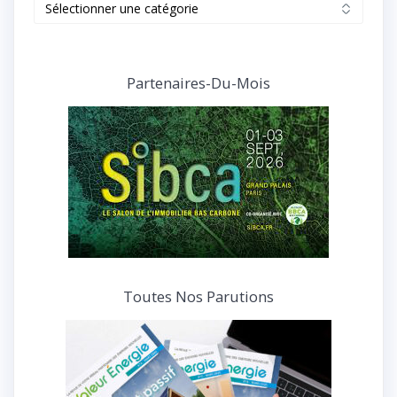
Retrouvez
tous
nos
articles
et
Partenaires-Du-Mois
interviews
Toutes Nos Parutions