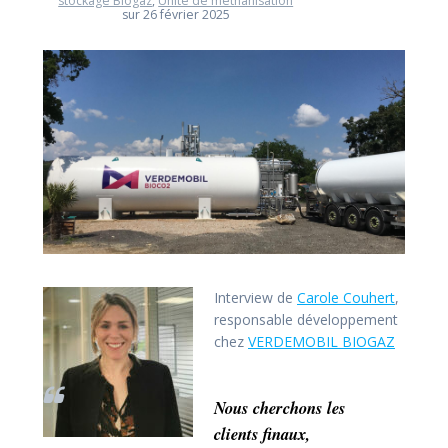
stockage Biogaz
,
Unité de méthanisation
sur 26 février 2025
Interview de
Carole Couhert
,
responsable développement
chez
VERDEMOBIL BIOGAZ
Nous cherchons les
clients finaux,