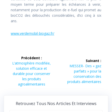
moyen terme pour préparer les échéances à venir,
notamment pour la production de e-fuel qui promet au
bioCO2 des débouchés considérables, d’ici cinq à six
ans.
www.verdemobil-biogaz.fr/
Navigation
Précédent :
Suivant :
de
Article
L’atmosphère modifiée,
Article
MESSER- Des « gaz
précédent :
solution efficace et
suivant :
parfaits » pour la
l’article
durable pour conserver
conservation des
les produits
produits alimentaires
agroalimentaires
Retrouvez Tous Nos Articles Et Interviews