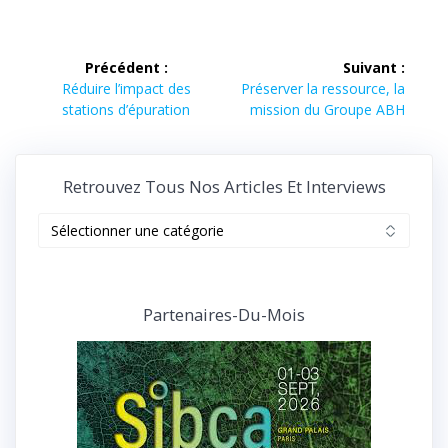
Navigation
Précédent :
Suivant :
de
Article
Article
Réduire l’impact des
Préserver la ressource, la
précédent :
suivant :
stations d’épuration
mission du Groupe ABH
l’article
Retrouvez Tous Nos Articles Et Interviews
Retrouvez
tous
nos
articles
et
Partenaires-Du-Mois
interviews