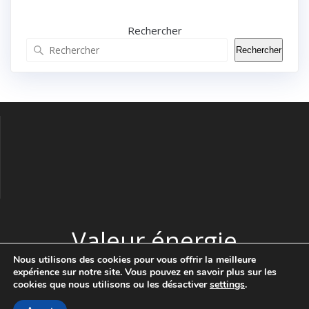
Rechercher
Rechercher
Valeur énergie
Nous utilisons des cookies pour vous offrir la meilleure
expérience sur notre site. Vous pouvez en savoir plus sur les
© 2026 Valeur énergie. Construit avec WordPress et le thème
cookies que nous utilisons ou les désactiver
settings
.
Highlight Theme