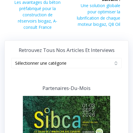
de
Article
Les avantages du béton
Article
Une solution globale
précédent :
préfabriqué pour la
suivant :
pour optimiser la
l’article
construction de
lubrification de chaque
réservoirs biogaz, A-
moteur biogaz, Q8 Oil
consult France
Retrouvez Tous Nos Articles Et Interviews
Retrouvez
tous
nos
articles
et
Partenaires-Du-Mois
interviews