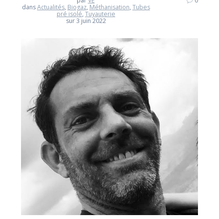
par
VE
0
dans
Actualités
,
Biogaz
,
Méthanisation
,
Tubes
pré isolé
,
Tuyauterie
sur 3 juin 2022