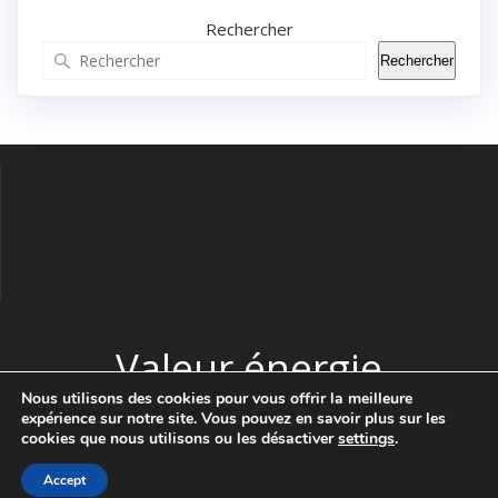
Rechercher
Rechercher
Valeur énergie
Nous utilisons des cookies pour vous offrir la meilleure
expérience sur notre site. Vous pouvez en savoir plus sur les
© 2026 Valeur énergie. Construit avec WordPress et le thème
cookies que nous utilisons ou les désactiver
settings
.
Highlight Theme
Accept