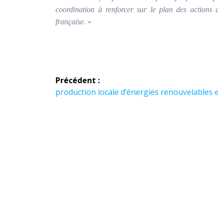
coordination à renforcer sur le plan des actions 
française
. »
Navigation
Précédent :
de
Article
production locale d’énergies renouvelables e
précédent :
l’article