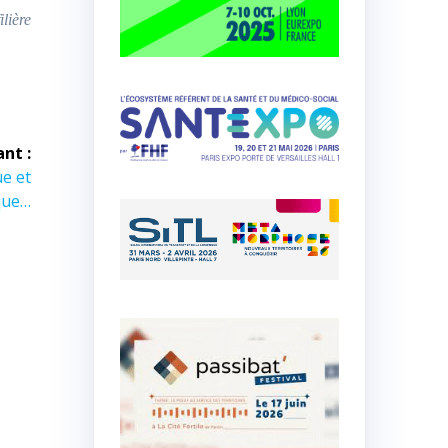
lière
ant :
ue et
que…