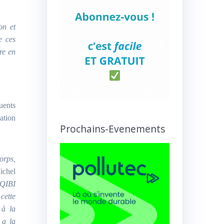
on et
e ces
re en
luents
ation
Prochains-Evenements
orps,
ichel
PQIBI
cette
 à la
 a la