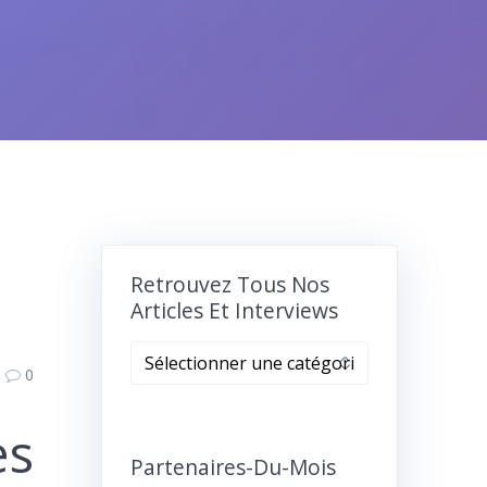
Retrouvez Tous Nos
Articles Et Interviews
Retrouvez
0
tous
nos
es
articles
et
Partenaires-Du-Mois
interviews