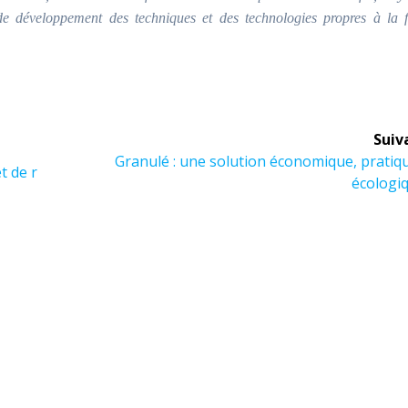
de développement des techniques et des technologies propres à la fi
Suiv
Article
Granulé : une solution économique, pratiq
t de r
suivant :
écologi