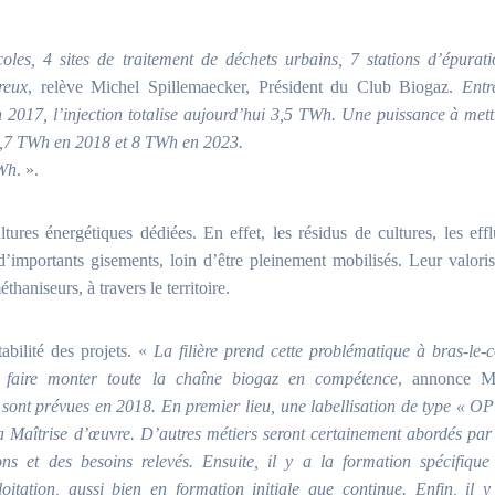
coles, 4 sites de traitement de déchets urbains, 7 stations d’épurati
reux
, relève Michel Spillemaecker, Président du Club Biogaz.
Entr
n 2017, l’injection totalise aujourd’hui 3,5 TWh. Une puissance à mett
 1,7 TWh en 2018 et 8 TWh en 2023.
TWh
.
».
ltures énergétiques dédiées. En effet, les résidus de cultures, les eff
 d’importants gisements, loin d’être pleinement mobilisés. Leur valoris
aniseurs, à travers le territoire.
abilité des projets. «
La filière prend cette problématique à bras-le-c
 faire monter toute la chaîne biogaz en compétence
, annonce M
s sont prévues en 2018. En premier lieu, une labellisation de type « O
a Maîtrise d’œuvre. D’autres métiers seront certainement abordés par 
ns et des besoins relevés. Ensuite, il y a la formation spécifique
oitation, aussi bien en formation initiale que continue. Enfin, il y