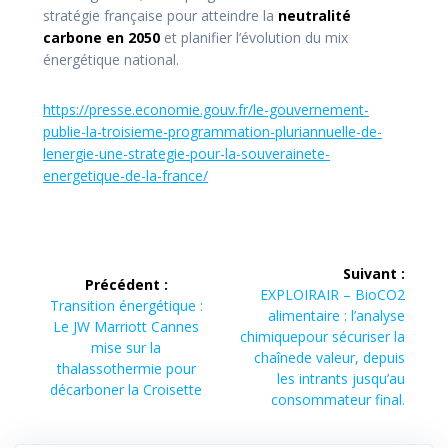
stratégie française pour atteindre la
neutralité
carbone en 2050
et planifier l’évolution du mix
énergétique national.
https://presse.economie.gouv.fr/le-gouvernement-
publie-la-troisieme-programmation-pluriannuelle-de-
lenergie-une-strategie-pour-la-souverainete-
energetique-de-la-france/
Navigation
Suivant :
Précédent :
de
Article
EXPLOIRAIR – BioCO2
Article
Transition énergétique :
suivant :
alimentaire : l’analyse
précédent :
Le JW Marriott Cannes
l’article
chimiquepour sécuriser la
mise sur la
chaînede valeur, depuis
thalassothermie pour
les intrants jusqu’au
décarboner la Croisette
consommateur final.