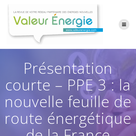
Passer
au
contenu
Présentation
courte – PPE 3 : la
nouvelle feuille de
route énergétique
de la France