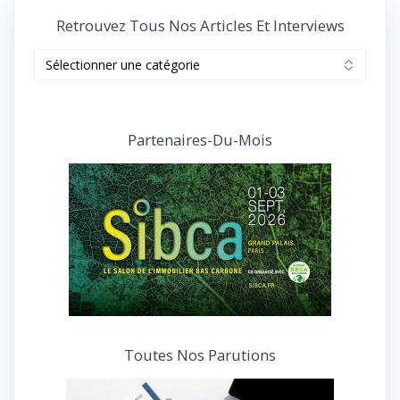
Retrouvez Tous Nos Articles Et Interviews
Retrouvez
tous
nos
articles
et
Partenaires-Du-Mois
interviews
Toutes Nos Parutions