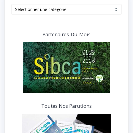
Retrouvez
tous
nos
articles
et
Partenaires-Du-Mois
interviews
Toutes Nos Parutions