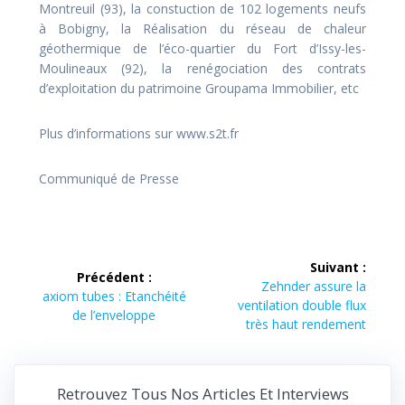
Montreuil (93), la constuction de 102 logements neufs
à Bobigny, la Réalisation du réseau de chaleur
géothermique de l’éco-quartier du Fort d’Issy-les-
Moulineaux (92), la renégociation des contrats
d’exploitation du patrimoine Groupama Immobilier, etc
Plus d’informations sur www.s2t.fr
Communiqué de Presse
Navigation
Suivant :
Précédent :
de
Article
Zehnder assure la
Article
axiom tubes : Etanchéité
suivant :
ventilation double flux
précédent :
de l’enveloppe
l’article
très haut rendement
Retrouvez Tous Nos Articles Et Interviews