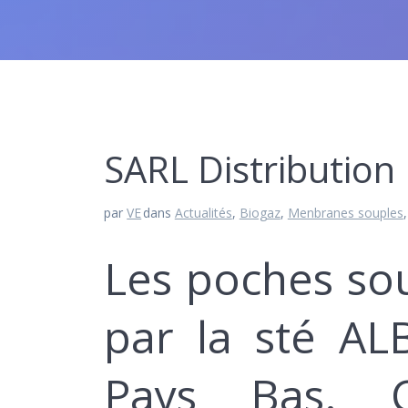
SARL Distribution
par
VE
dans
Actualités
,
Biogaz
,
Menbranes souples
Les poches so
par la sté A
Pays Bas. C