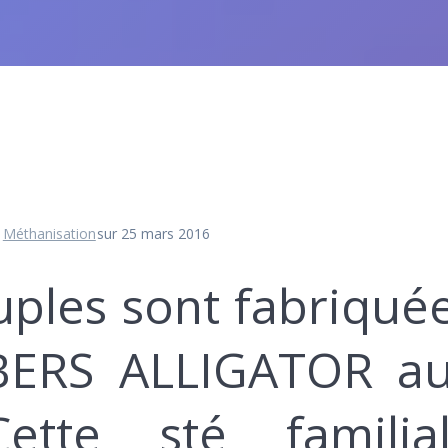
,
Méthanisation
sur 25 mars 2016
uples sont fabriqué
LBERS ALLIGATOR a
ette sté familia