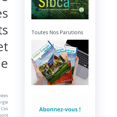
es
ts
Toutes Nos Parutions
t
le
nées
rgie
 Ces
sont