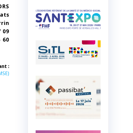
ORS
lats
rrin
7 09
5 60
ant :
MSE)