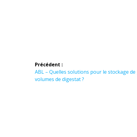
Navigation
Précédent :
de
Article
ABL – Quelles solutions pour le stockage de
précédent :
volumes de digestat ?
l’article