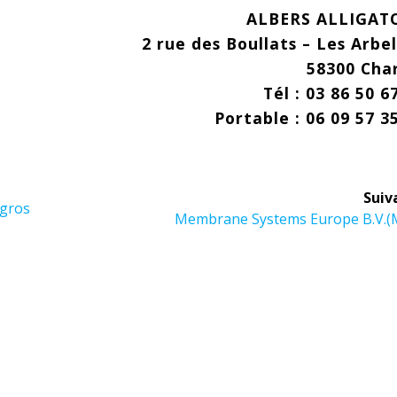
ALBERS ALLIGAT
2 rue des Boullats – Les Arbe
58300 Cha
Tél : 03 86 50 6
Portable : 06 09 57 3
Suiv
 gros
Article
Membrane Systems Europe B.V.(
suivant :