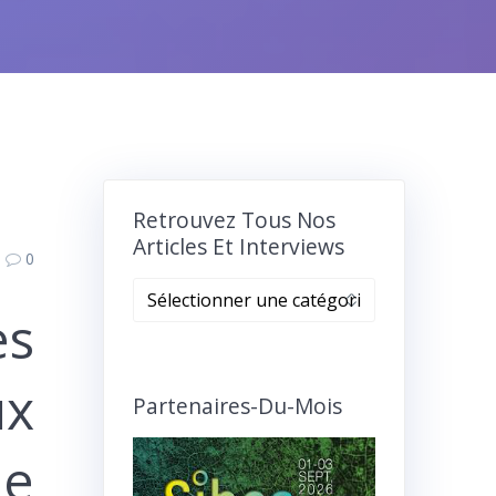
Retrouvez Tous Nos
Articles Et Interviews
0
Retrouvez
es
tous
nos
articles
ux
et
Partenaires-Du-Mois
interviews
le