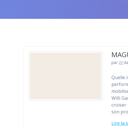
MAG
par
VE
d
Quelle 
perform
mobilis
Willi G
croiser
son pro
Lire la 