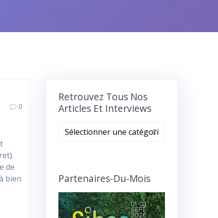
Retrouvez Tous Nos
0
Articles Et Interviews
Retrouvez
tous
t
nos
et).
articles
re de
et
Partenaires-Du-Mois
à bien
interviews