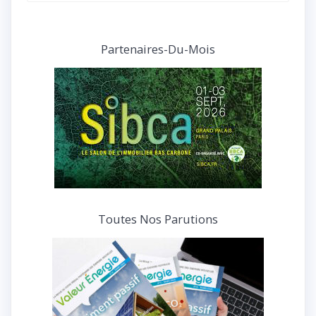
nos
articles
et
Partenaires-Du-Mois
interviews
Toutes Nos Parutions