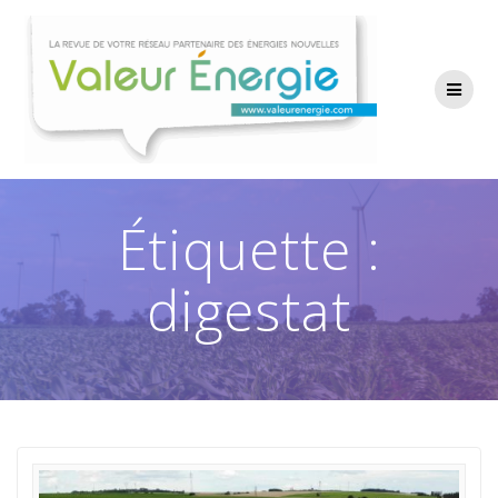
Passer
au
contenu
Étiquette :
digestat