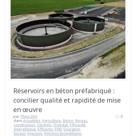
Réservoirs en béton préfabriqué :
concilier qualité et rapidité de mise
en œuvre
par
Theo Dml
0
dans
Actualités
,
Agriculture
,
Beton
,
Biogaz
,
construction
,
Déchets
,
Digestat
,
Efficacité
énergétique
,
Effluents
,
ENR
,
Epuration
biogaz
,
Injection
,
Injection Biométhane
,