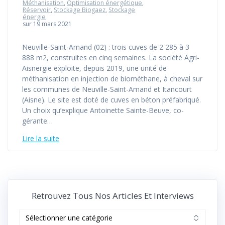
Méthanisation
,
Optimisation énergétique
,
Réservoir
,
Stockage Biogaez
,
Stockage
énergie
sur 19 mars 2021
Neuville-Saint-Amand (02) : trois cuves de 2 285 à 3
888 m2, construites en cinq semaines. La société Agri-
Aisnergie exploite, depuis 2019, une unité de
méthanisation en injection de biométhane, à cheval sur
les communes de Neuville-Saint-Amand et Itancourt
(Aisne). Le site est doté de cuves en béton préfabriqué.
Un choix qu’explique Antoinette Sainte-Beuve, co-
gérante…
Lire la suite
Retrouvez Tous Nos Articles Et Interviews
Retrouvez
tous