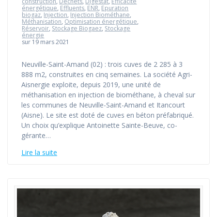
construction
,
Déchets
,
Digestat
,
Efficacité
énergétique
,
Effluents
,
ENR
,
Epuration
biogaz
,
Injection
,
Injection Biométhane
,
Méthanisation
,
Optimisation énergétique
,
Réservoir
,
Stockage Biogaez
,
Stockage
énergie
sur 19 mars 2021
Neuville-Saint-Amand (02) : trois cuves de 2 285 à 3
888 m2, construites en cinq semaines. La société Agri-
Aisnergie exploite, depuis 2019, une unité de
méthanisation en injection de biométhane, à cheval sur
les communes de Neuville-Saint-Amand et Itancourt
(Aisne). Le site est doté de cuves en béton préfabriqué.
Un choix qu’explique Antoinette Sainte-Beuve, co-
gérante…
Lire la suite