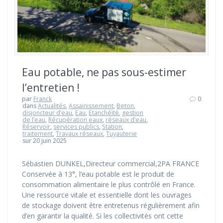
Eau potable, ne pas sous-estimer
l’entretien !
par
Franck
0
dans
Actualités
,
Assainissement
,
Beton
,
disjoncteur d’eau
,
Eau
,
Etanchéïté
,
gestion
de l’eau
,
Récupération eaux
,
réseaux d’eau
,
Réservoir
,
services publics
,
Station
,
traitement
,
Travaux réseaux
,
Tuyauterie
sur 20 juin 2025
Sébastien DUNKEL,Directeur commercial,2PA FRANCE
Conservée à 13°, l’eau potable est le produit de
consommation alimentaire le plus contrôlé en France.
Une ressource vitale et essentielle dont les ouvrages
de stockage doivent être entretenus régulièrement afin
d’en garantir la qualité. Si les collectivités ont cette