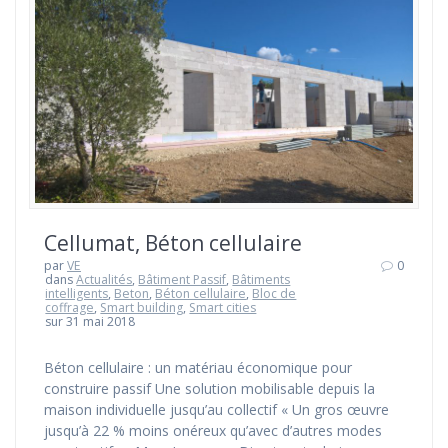
Cellumat, Béton cellulaire
par
VE
0
dans
Actualités
,
Bâtiment Passif
,
Bâtiments
intelligents
,
Beton
,
Béton cellulaire
,
Bloc de
coffrage
,
Smart building
,
Smart cities
sur 31 mai 2018
Béton cellulaire : un matériau économique pour
construire passif Une solution mobilisable depuis la
maison individuelle jusqu’au collectif « Un gros œuvre
jusqu’à 22 % moins onéreux qu’avec d’autres modes