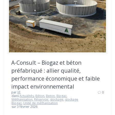
A-Consult – Biogaz et béton
préfabriqué : allier qualité,
performance économique et faible
impact environnemental
par
VE
0
dans
Actualités
,
Béton
,
Beton
,
Biogaz
,
Méthanisation
,
Réservoir
,
stockage
,
stockage
Biogaz
,
Unité de méthanisation
sur 3 février 2026