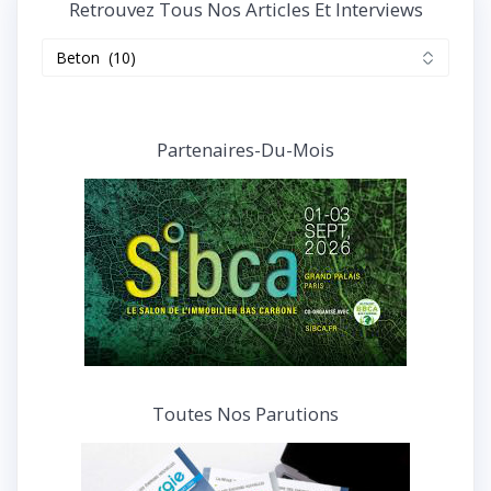
Retrouvez Tous Nos Articles Et Interviews
Retrouvez
tous
nos
articles
et
Partenaires-Du-Mois
interviews
Toutes Nos Parutions