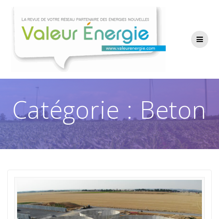
Passer
au
contenu
Catégorie :
Beton