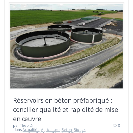
Réservoirs en béton préfabriqué :
concilier qualité et rapidité de mise
en œuvre
par
Theo Dml
0
dans
Actualités
,
Agriculture
,
Beton
,
Biogaz
,