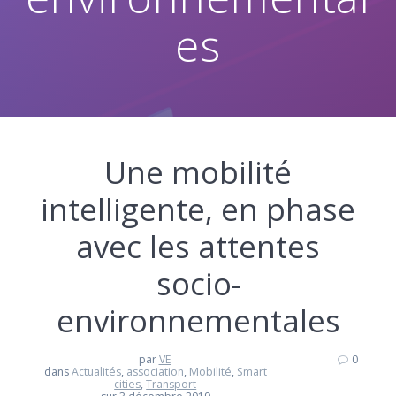
es
Une mobilité
intelligente, en phase
avec les attentes
socio-
environnementales
par
VE
0
dans
Actualités
,
association
,
Mobilité
,
Smart
cities
,
Transport