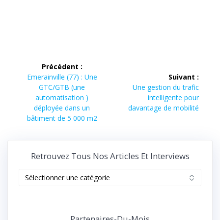
Navigation
Précédent :
de
Article
Emerainville (77) : Une
Suivant :
précédent :
Article
GTC/GTB (une
Une gestion du trafic
l’article
suivant :
automatisation )
intelligente pour
déployée dans un
davantage de mobilité
bâtiment de 5 000 m2
Retrouvez Tous Nos Articles Et Interviews
Retrouvez
tous
nos
articles
et
Partenaires-Du-Mois