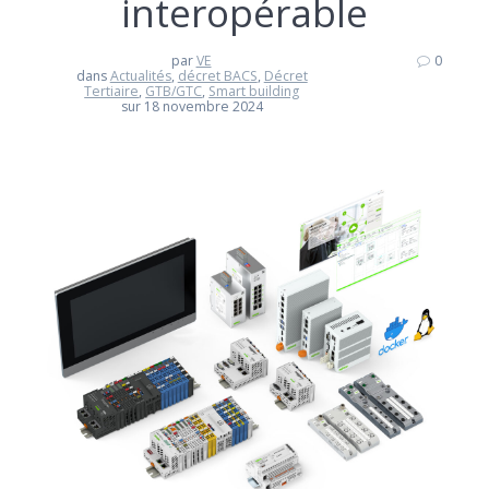
interopérable
par
VE
0
dans
Actualités
,
décret BACS
,
Décret
Tertiaire
,
GTB/GTC
,
Smart building
sur 18 novembre 2024