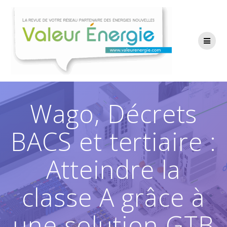
Passer
au
contenu
Wago, Décrets
BACS et tertiaire :
Atteindre la
classe A grâce à
une solution GTB