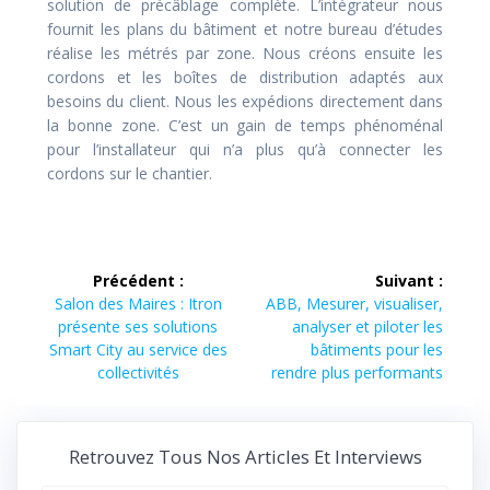
solution de précâblage complète. L’intégrateur nous
fournit les plans du bâtiment et notre bureau d’études
réalise les métrés par zone. Nous créons ensuite les
cordons et les boîtes de distribution adaptés aux
besoins du client. Nous les expédions directement dans
la bonne zone. C’est un gain de temps phénoménal
pour l’installateur qui n’a plus qu’à connecter les
cordons sur le chantier.
Navigation
Précédent :
Suivant :
de
Article
Article
Salon des Maires : Itron
ABB, Mesurer, visualiser,
précédent :
suivant :
présente ses solutions
analyser et piloter les
l’article
Smart City au service des
bâtiments pour les
collectivités
rendre plus performants
Retrouvez Tous Nos Articles Et Interviews