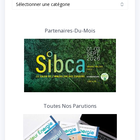
Retrouvez
tous
nos
articles
et
Partenaires-Du-Mois
interviews
Toutes Nos Parutions