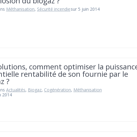
losion du biogaz ?
ans
Méthanisation
,
Sécurité incendie
sur 5 juin 2014
olutions, comment optimiser la puissanc
tielle rentabilité de son fournie par le
z ?
ans
Actualités
,
Biogaz
,
Cogénération
,
Méthanisation
in 2014