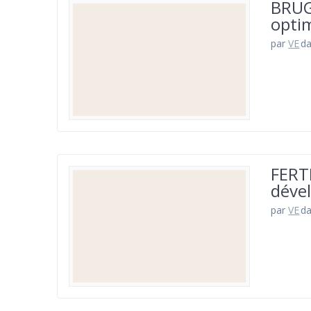
BRUG
optim
par
VE
d
FERTI
déve
par
VE
d