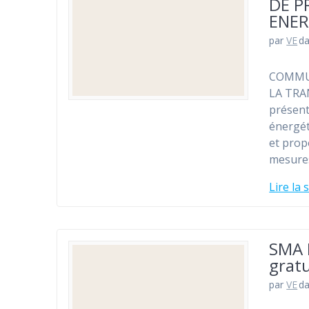
DE P
ENER
par
VE
d
COMMUN
LA TRAN
présent
énergét
et prop
mesures
Lire la 
SMA 
gratu
par
VE
d