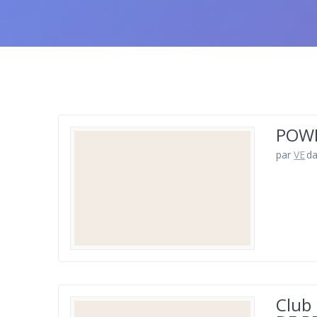
POWE
par
VE
d
Club