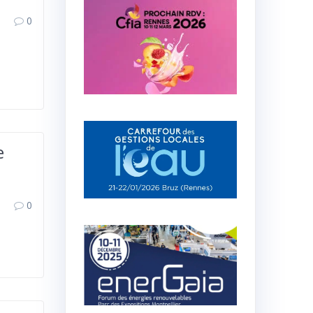
0
e
0