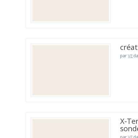
créa
par
VE
d
X-Te
sond
par
VE
d