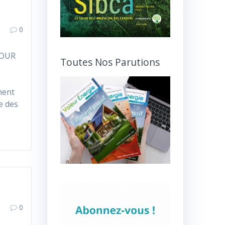
0
POUR
Toutes Nos Parutions
ment
e des
0