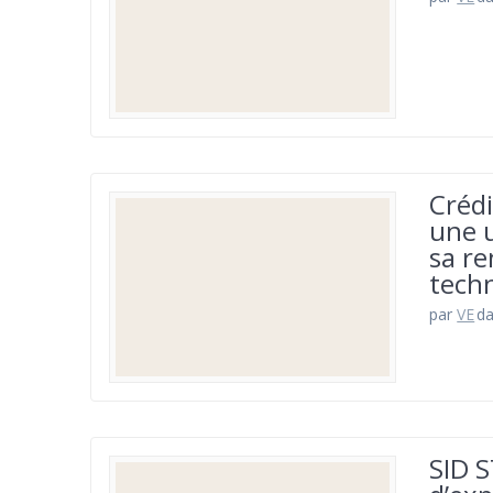
Créd
une u
sa re
techn
par
VE
d
SID 