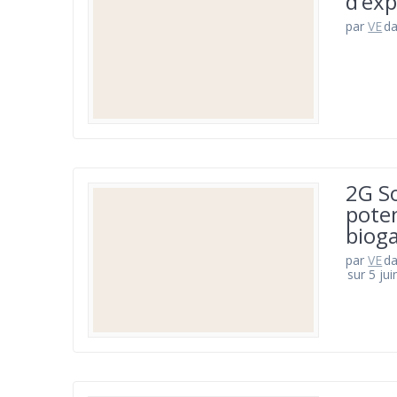
d’exp
par
VE
d
2G S
poten
bioga
par
VE
d
sur 5 ju