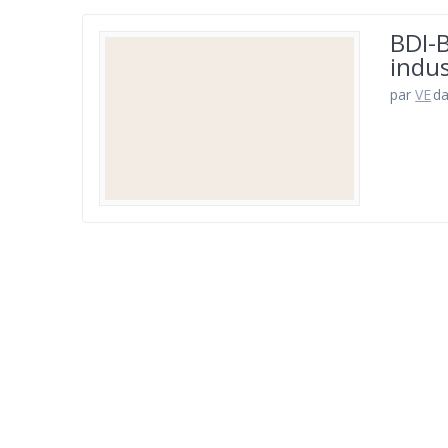
BDI-B
indus
par
VE
d