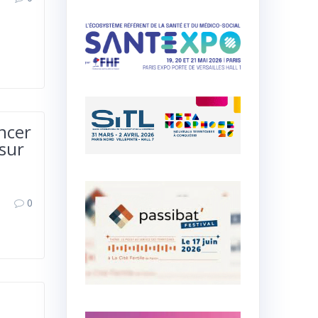
ncer
 sur
0