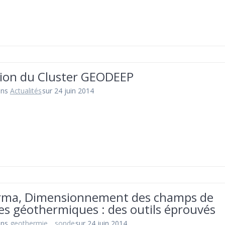
tion du Cluster GEODEEP
ans
Actualités
sur 24 juin 2014
rma, Dimensionnement des champs de
es géothermiques : des outils éprouvés
ans
geothermie_
,
sonde
sur 24 juin 2014