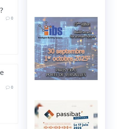
?
0
se
0