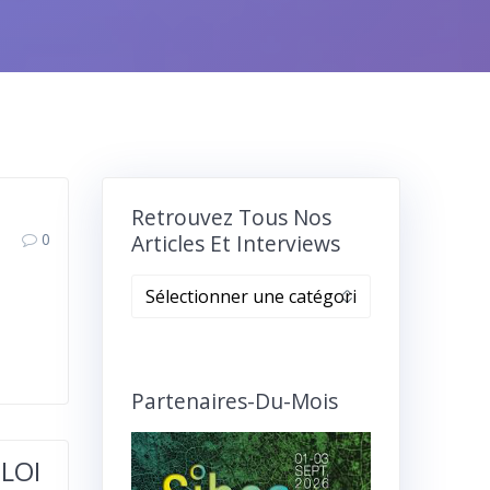
Retrouvez Tous Nos
0
Articles Et Interviews
Retrouvez
tous
nos
articles
et
Partenaires-Du-Mois
interviews
 LOI