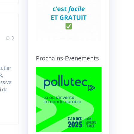
0
Prochains-Evenements
utier
k,
ssive
i de