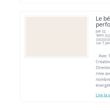
Le bé
perf
par
VE
dans
Act
passivH
sur 7 ja
Avec 18
Créatio
Directe
rime ave
nombreu
énergét
Lire la 