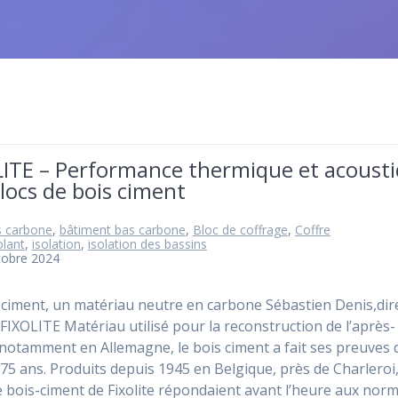
LITE – Performance thermique et acoust
locs de bois ciment
s carbone
,
bâtiment bas carbone
,
Bloc de coffrage
,
Coffre
olant
,
isolation
,
isolation des bassins
tobre 2024
 ciment, un matériau neutre en carbone Sébastien Denis,dir
FIXOLITE Matériau utilisé pour la reconstruction de l’après-
notamment en Allemagne, le bois ciment a fait ses preuves 
 75 ans. Produits depuis 1945 en Belgique, près de Charleroi,
e bois-ciment de Fixolite répondaient avant l’heure aux nor