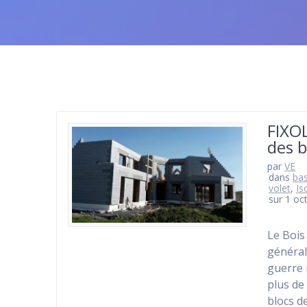
FIXO
des b
par
VE
dans
ba
volet
,
Is
sur 1 oc
Le Bois
général
guerre 
plus de
blocs d