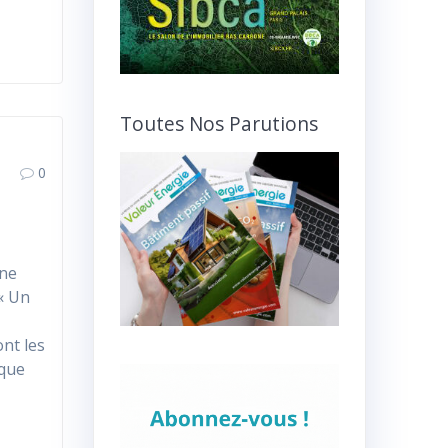
Toutes Nos Parutions
0
Une
 « Un
nt les
ique