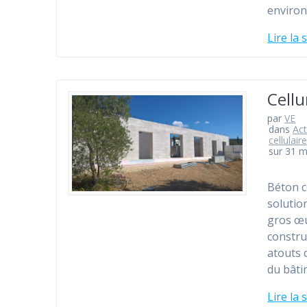
enviro
Lire la 
Cellu
par
VE
dans
Act
cellulaire
sur 31 m
Béton c
solutio
gros œu
constru
atouts 
du bâti
Lire la 