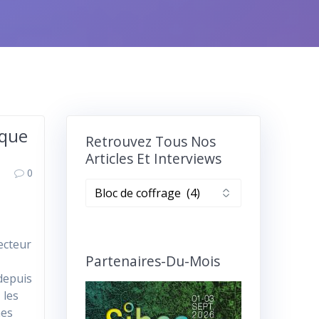
ique
Retrouvez Tous Nos
Articles Et Interviews
0
Retrouvez
tous
nos
articles
ecteur
et
Partenaires-Du-Mois
interviews
depuis
 les
mes