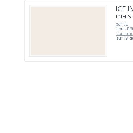
ICF I
maiso
par
VE
dans
Bât
construc
sur 19 