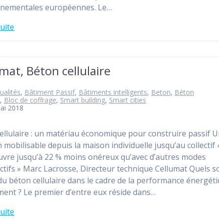
nnementales européennes. Le…
suite
mat, Béton cellulaire
ualités
,
Bâtiment Passif
,
Bâtiments intelligents
,
Beton
,
Béton
,
Bloc de coffrage
,
Smart building
,
Smart cities
ai 2018
ellulaire : un matériau économique pour construire passif 
n mobilisable depuis la maison individuelle jusqu’au collectif
vre jusqu’à 22 % moins onéreux qu’avec d’autres modes
ctifs » Marc Lacrosse, Directeur technique Cellumat Quels so
du béton cellulaire dans le cadre de la performance énergét
ment ? Le premier d’entre eux réside dans…
suite