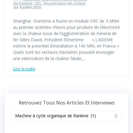
de Rankine
,
ORC
,
Récupération de chaleur
sur 8 juillet 2020
Shanghai : Enertime a fourni un module ORC de 3 MWe
au premier aciériste chinois pour produire de l’électricité
avec la chaleur issue de l’agglomération de minerai de
fer Gilles David, Président d’Enertime « L’ADEME
estime le potentiel d’installation à 140 MW, en France »
Quels sont les secteurs d’activités pouvant envisager
une valorisation de la chaleur fatale,…
Lire la suite
Retrouvez Tous Nos Articles Et Interviews
Retrouvez
tous
nos
articles