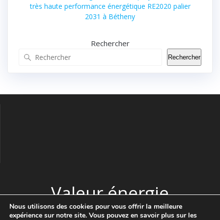
très haute performance énergétique RE2020 palier
2031 à Bétheny
Rechercher
Rechercher
Valeur énergie
Nous utilisons des cookies pour vous offrir la meilleure
expérience sur notre site. Vous pouvez en savoir plus sur les
© 2026 Valeur énergie. Construit avec WordPress et le thème