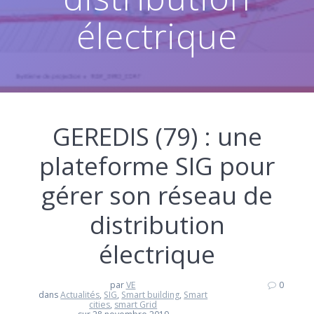
électrique
GEREDIS (79) : une
plateforme SIG pour
gérer son réseau de
distribution
électrique
par
VE
0
dans
Actualités
,
SIG
,
Smart building
,
Smart
cities
,
smart Grid