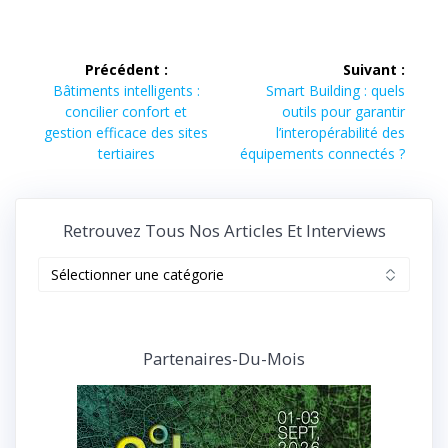
Navigation
Précédent :
Suivant :
de
Article
Article
Bâtiments intelligents :
Smart Building : quels
précédent :
suivant :
concilier confort et
outils pour garantir
l’article
gestion efficace des sites
l’interopérabilité des
tertiaires
équipements connectés ?
Retrouvez Tous Nos Articles Et Interviews
Retrouvez
tous
nos
articles
et
Partenaires-Du-Mois
interviews